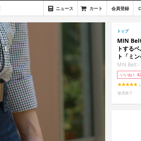
ニュース
カート
会員登録
トップ
MIN B
トするベ
ト「ミン
MIN Belt -
いいね！
8
販売終了