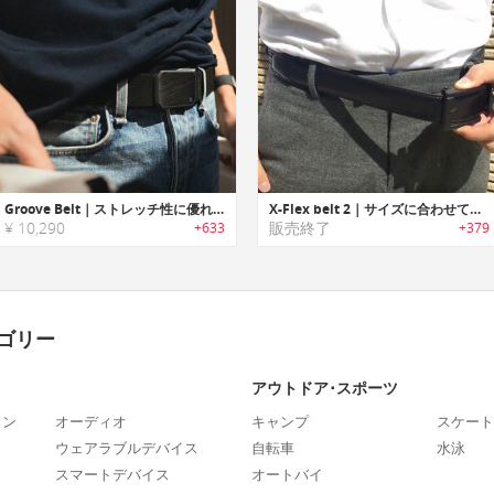
Groove Belt｜ストレッチ性に優れサイズ調整不要のマグネットバックルベルト「グルーブベルト」
X-Flex belt 2｜サイズに合わせて微調整可能なストレッチレザーベルト「エックスフレックスベルト2」
¥ 10,290
販売終了
+633
+379
ゴリー
アウトドア･スポーツ
ォン
オーディオ
キャンプ
スケート
ウェアラブルデバイス
自転車
水泳
スマートデバイス
オートバイ