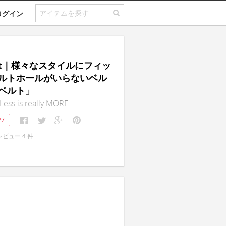
ログイン
elt｜様々なスタイルにフィッ
ルトホールがいらないベル
ベルト」
 Less is really MORE.
27
レビュー
4
件