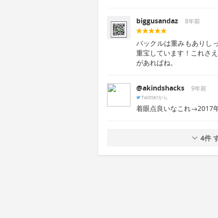
biggusandaz
8年前
バックルは重みもありし
重宝しています！これさえあ
があればね。
@akindshacks
9年前
Twitterから
着眼点良いなこれ→2017
4件 