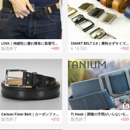
LINK｜伸縮性に優れ簡単に装着可能なマグネットベルト「リンク」
SMART BELT 2.0｜摩耗せずサイズの制限を受けないカスタムフィットベルト「スマートベルト2.0」
販売終了
¥ 19,390
+400
+532
Carbon Fiber Belt｜カーボンファイバーレザーベルト
Ti Hook｜調整の手間がいらないモジュール式ストラップ/バックル搭載EDCベルト「Tiフック」
販売終了
販売終了
+212
+233