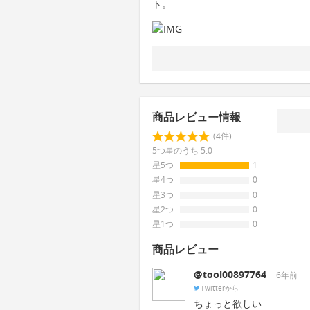
ト。
商品レビュー情報
(4件)
5つ星のうち 5.0
星5つ
1
星4つ
0
星3つ
0
星2つ
0
星1つ
0
商品レビュー
@tool00897764
6年前
Twitterから
ちょっと欲しい