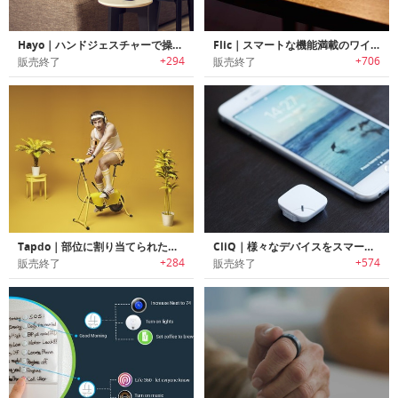
Hayo｜ハンドジェスチャーで操作可能なスマートホームコントローラー「ヘイヨー」
Flic｜スマートな機能満載のワイヤレスボタン
+294
+706
販売終了
販売終了
Tapdo｜部位に割り当てられた操作が可能な指紋認証機能搭載スマートコントロールボタン「タップドゥ」
CliQ｜様々なデバイスをスマート化するボタン型スマートワイヤレスセンサー「クリック」
+284
+574
販売終了
販売終了