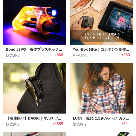
BondicEVO｜液体プラスチック溶接剤「ボンディックエボ」
TourBox Elite｜コンテンツ制作で活躍するクリエイティブコントローラー「ツアーボックスエリート」
+688
+380
販売終了
¥ 44,090
【在庫限り】DAOKI｜マルチツール搭載7イン1サバイバルカラビナ
LUCY｜現代によみがえったカメラ・ルシーダ(ペインティング補助光学装置)「ルーシー」
+1855
+311
販売終了
販売終了