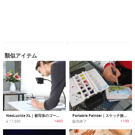
類似アイテム
NeoLucida XL｜被写体のゴーストイメージを見たままトレース可能なドローイングデバイス「ネオルシーダXL」
Portable Painter｜スケッチ旅行に最適なポータブルパレットセット「ポータブルペインター」
+460
+199
¥ 17,590
販売終了