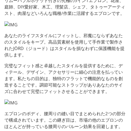
リムーバブルポケット付きの究極の5イン1エプロン。花屋、
庭師、DIY愛好家、木工、理髪店、シェフ、タトゥーアーティ
スト、肉屋などいろんな職種/作業に活躍するエプロンです。
あなたのライフスタイルにフィットし、邪魔にならずあなた
のスタイルをキープ。高品質素材を使用して手作業で製作さ
れたJÖRD（ジョード）はスタイルを損なわずに保護機能を提
供します。
完璧なフィット感と卓越したスタイルを提供するために、デ
ィテール、デザイン、アクセサリーに細心の注意を払ってい
ます。私たちの目的は、独特のフラットで機能的なものを創
造することです。調節可能なストラップがありあなたのサイ
ズに合わせて完璧にフィットさせることができます。
エプロンのボディ、腰周りの縫い目でまとめられた2つの部分
で構成されています。この継ぎ目は、市場の他のエプロンの
ほとんどが持っている腰周りのバルーン効果を回避します。