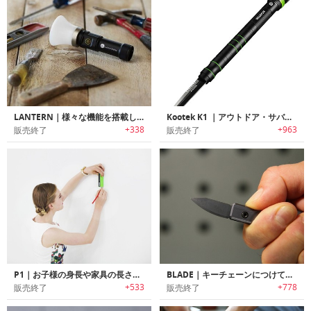
LANTERN｜様々な機能を搭載したアウトドアや自転車でも利用可能なポータブルランタン
Kootek K1 ｜アウトドア・サバイバル・緊急時・自己防衛に役立つマルチ機能フラッシュライト「クーテックK1」
+338
+963
販売終了
販売終了
P1｜お子様の身長や家具の長さを瞬時に計測可能なレーザー式スマートメジャー「ピーワン」
BLADE｜キーチェーンにつけて持ち運び可能なチタン製EDCナイフ「ブレード」
+533
+778
販売終了
販売終了