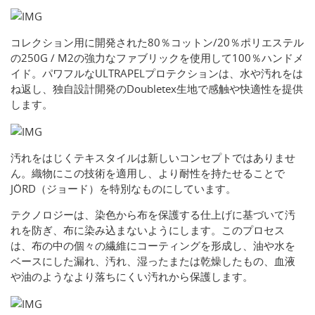
コレクション用に開発された80％コットン/20％ポリエステル
の250G / M2の強力なファブリックを使用して100％ハンドメ
イド。パワフルなULTRAPELプロテクションは、水や汚れをは
ね返し、独自設計開発のDoubletex生地で感触や快適性を提供
します。
汚れをはじくテキスタイルは新しいコンセプトではありませ
ん。織物にこの技術を適用し、より耐性を持たせることで
JÖRD（ジョード）を特別なものにしています。
テクノロジーは、染色から布を保護する仕上げに基づいて汚
れを防ぎ、布に染み込まないようにします。このプロセス
は、布の中の個々の繊維にコーティングを形成し、油や水を
ベースにした漏れ、汚れ、湿ったまたは乾燥したもの、血液
や油のようなより落ちにくい汚れから保護します。