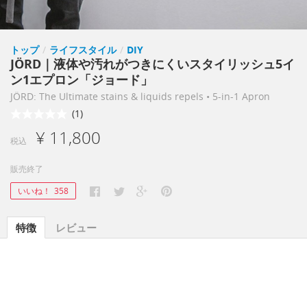
トップ
/
ライフスタイル
/
DIY
JÖRD｜液体や汚れがつきにくいスタイリッシュ5イ
ン1エプロン「ジョード」
JÖRD: The Ultimate stains & liquids repels • 5-in-1 Apron
(1)
¥ 11,800
税込
販売終了
いいね！
358
特徴
レビュー