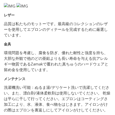
レザー
品質は私たちのモットーです。最高級のコレクションのレザ
ーを使用してエプロンのディテールを完成するために厳選し
ています。
金具
環境問題を考慮し、腐食を防ぎ、優れた耐性と強度を持ち、
大胆な外観で他のどの亜鉛よりも長い寿命を与える抗アレル
ギー物質であるZamakで覆われた真ちゅうのハードウェアと
留め金を使用しています。
メンテナンス
洗濯機洗い可能：ぬるま湯/デリケート洗いで洗濯してくださ
い。また、漂白剤/液体柔軟剤は使用しないでください。 乾燥
は平らに干して行ってください。エプロンはコーティングさ
加工により、水、液体、食べ物をはじきます。アイロンがけ
の際はエプロンを裏返しにしてアイロンがけしてください。