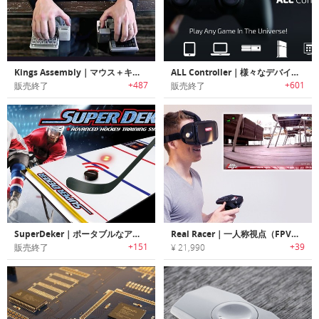
Kings Assembly｜マウス＋キーボード＋ジョイスティック
ALL Controller｜様々なデバイスを操作可能なユニバーサルコントローラー「オールコントローラー」
+487
+601
販売終了
販売終了
SuperDeker｜ポータブルなアイスホッケー トレーニングシステム「スーパーディーカー」
Real Racer｜一人称視点（FPV）のドライビング経験ができるRCカー「リアルレーサー」
+151
+39
販売終了
¥ 21,990