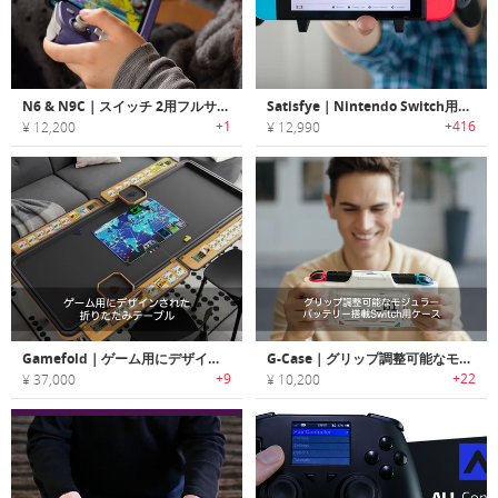
N6 & N9C｜スイッチ 2用フルサイズコントローラー
Satisfye｜Nintendo Switch用プロゲーミンググリップ「サティスファイ」
+1
+416
¥ 12,200
¥ 12,990
Gamefold｜ゲーム用にデザインされた折りたたみテーブル
G-Case｜グリップ調整可能なモジュラーバッテリー搭載Switch用ケース「Gケース」
+9
+22
¥ 37,000
¥ 10,200