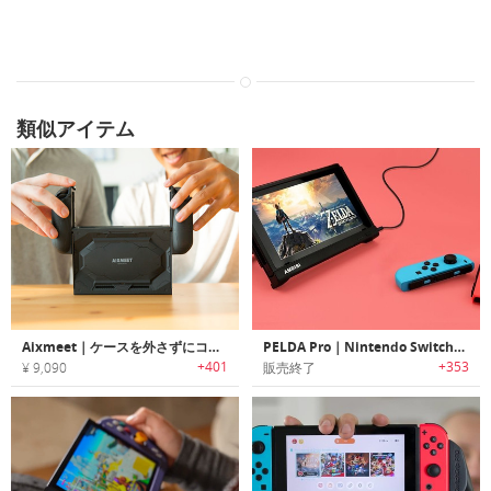
類似アイテム
Aixmeet｜ケースを外さずにコントローラーを取外しが可能なNintendo Switch用グリップケース「アキシミート」
PELDA Pro｜Nintendo Switch用バッテリー/HDMIポート搭載ケース 「ペルダプロ」
+401
+353
¥ 9,090
販売終了