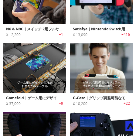
N6 & N9C｜スイッチ 2用フルサイズコントローラー
Satisfye｜Nintendo Switch用プロゲーミンググリップ「サティスファイ」
+1
+416
¥ 12,200
¥ 13,090
Gamefold｜ゲーム用にデザインされた折りたたみテーブル
G-Case｜グリップ調整可能なモジュラーバッテリー搭載Switch用ケース「Gケース」
+9
+22
¥ 37,000
¥ 10,200