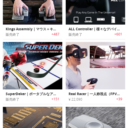
Kings Assembly｜マウス＋キーボード＋ジョイスティック
ALL Controller｜様々なデバイスを操作可能なユニバーサルコントローラー「オールコントローラー」
+487
+601
販売終了
販売終了
SuperDeker｜ポータブルなアイスホッケー トレーニングシステム「スーパーディーカー」
Real Racer｜一人称視点（FPV）のドライビング経験ができるRCカー「リアルレーサー」
+151
+39
販売終了
¥ 22,090