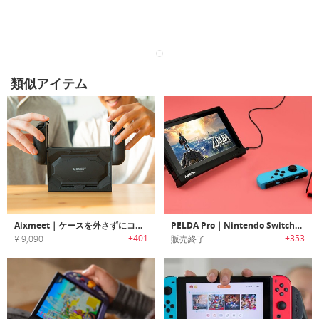
類似アイテム
Aixmeet｜ケースを外さずにコントローラーを取外しが可能なNintendo Switch用グリップケース「アキシミート」
PELDA Pro｜Nintendo Switch用バッテリー/HDMIポート搭載ケース 「ペルダプロ」
+401
+353
¥ 9,090
販売終了