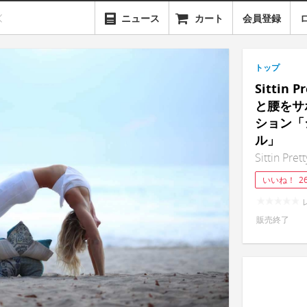
ニュース
カート
会員登録
トップ
Sittin
と腰をサ
ション「
ル」
Sittin Pret
いいね！
2
販売終了