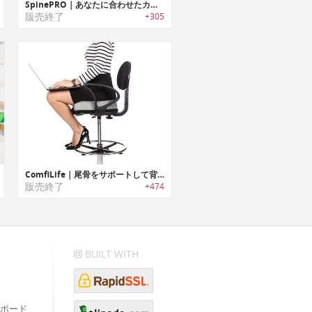
SpinePRO｜あなたに合わせたカスタマイズ可能な姿勢や痛みを改善するクッション「スパインプロ」
販売終了
+305
ComfiLife｜尾骨をサポートして背中の痛みを和らげるメモリフォームクッション
販売終了
+474
BUILT WITH
ボード