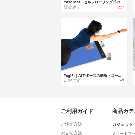
YoYo Mat｜セルフローリング式のヨガマット「ヨーヨーマット」
販売終了
+227
YogiFi｜AIでポーズの解析・コーチングするインタラクティブスマートヨガマット「ヨギファイ」
¥ 55,790
+7
ご利用ガイド
商品カテ
ご注文方法
ガジェット
お支払方法
スマートフ