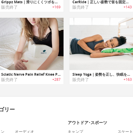
Grippz Mats｜滑りにくくツボを刺激する指圧機能付きヨガマット「グリップマット」
CarRide｜正しい姿勢で首を固定する車内・キッズ用ネックサポートクッション
販売終了
販売終了
+169
+143
Sciatic Nerve Pain Relief Knee Pillow｜座骨神経痛/むずむず脚症候群を和らげる膝用フォームピロー
Sleep Yoga｜姿勢を正し、快眠を促すヨガ抱き枕「スリープヨガ」
販売終了
販売終了
+287
+163
ゴリー
アウトドア･スポーツ
ォン
オーディオ
キャンプ
スケート