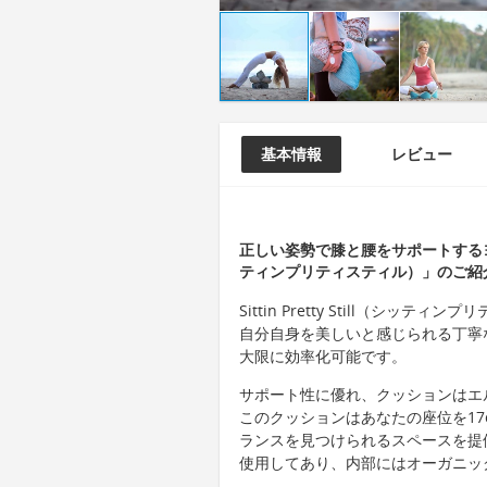
基本情報
レビュー
正しい姿勢で膝と腰をサポートするヨガ/瞑想
ティンプリティスティル）」のご紹
Sittin Pretty Still（シ
自分自身を美しいと感じられる丁寧
大限に効率化可能です。
サポート性に優れ、クッションはエ
このクッションはあなたの座位を17cm
ランスを見つけられるスペースを提
使用してあり、内部にはオーガニッ