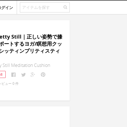
ログイン
 Pretty Still｜正しい姿勢で膝
ポートするヨガ/瞑想用クッ
シッティンプリティスティ
ty Still Meditation Cushion
68
レビュー
0
件