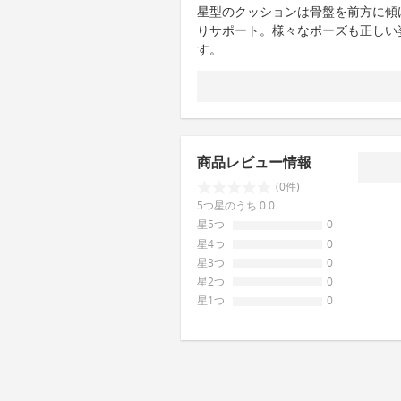
星型のクッションは骨盤を前方に傾
りサポート。様々なポーズも正しい
す。
商品レビュー情報
(0件)
5つ星のうち 0.0
星5つ
0
星4つ
0
星3つ
0
星2つ
0
星1つ
0