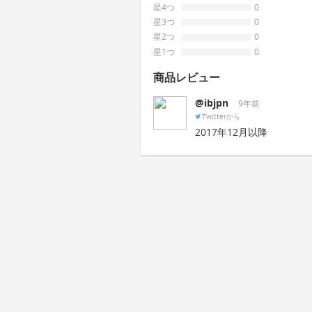
星4つ
0
星3つ
0
星2つ
0
星1つ
0
商品レビュー
@ibjpn
9年前
Twitterから
2017年12月以降