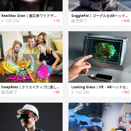
RealMax Qian｜超広角ワイドディスプレイ搭載ARヘッドセット「リアルマックスチャン」
GogglePal｜ゴーグルをARヘッドアップディスプレイに変える「ゴーグルパル」
¥ 108,290
販売終了
+16
+446
SwapBots｜クリエイティブに楽しみながら学べるAR搭載ロボット「スワップボット」
Looking Glass｜VR・ARヘッドセットを使わずに3Dアートが楽しめるホログラフィックディスプレイ「ルッキンググラス」
販売終了
¥ 145,590
+98
+362