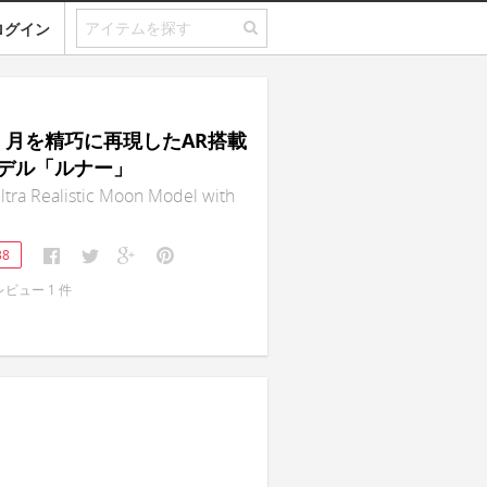
ログイン
R｜月を精巧に再現したAR搭載
デル「ルナー」
tra Realistic Moon Model with
38
レビュー
1
件