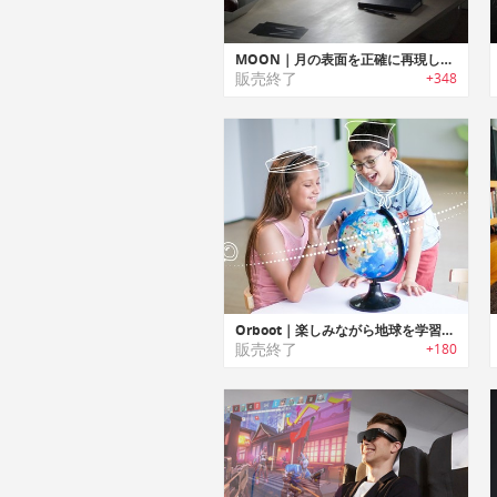
MOON｜月の表面を正確に再現した月球儀「ムーン」
販売終了
+348
Orboot｜楽しみながら地球を学習可能なAR（拡張現実）地球儀「オーブート」
販売終了
+180