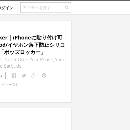
ログイン
cker｜iPhoneに貼り付け可
Pod/イヤホン落下防止シリコ
「ポッズロッカー」
r: Never Drop Your Phone, Your
nd Earbuds
53
レビュー
0
件