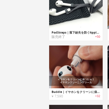
PodStraps｜落下紛失を防ぐApple AirPod用ストラップ「ポッドストラップ」
販売終了
+50
Buddie｜イヤホンをクリーンに保つ5 in 1イヤホンクリーニングツール「バディー」
¥ 7,590
+32