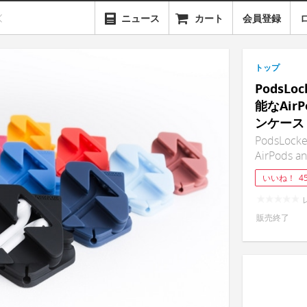
ニュース
カート
会員登録
トップ
PodsLo
能なAir
ンケース
PodsLocke
AirPods a
いいね！
4
販売終了