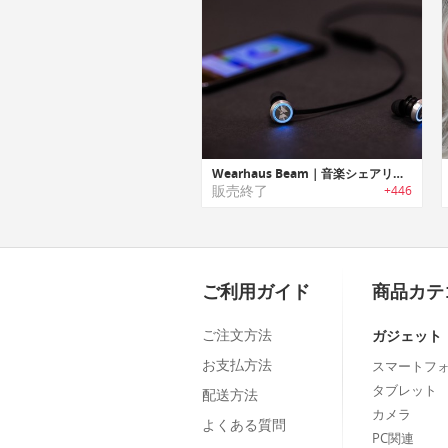
Wearhaus Beam｜音楽シェアリング機能を満載したワイヤレスBluetoothイヤホン「ビーム」
販売終了
+446
ご利用ガイド
商品カテ
ご注文方法
ガジェット
お支払方法
スマートフ
タブレット
配送方法
カメラ
よくある質問
PC関連