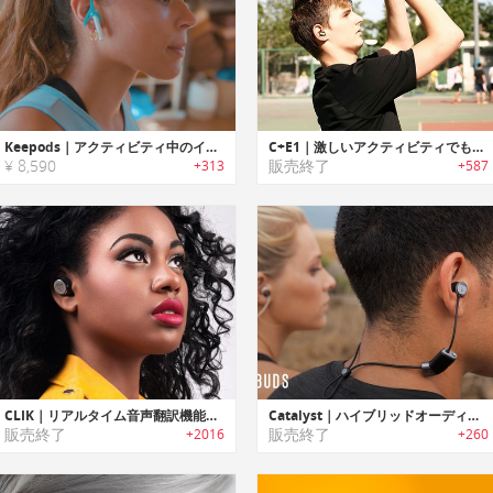
Keepods｜アクティビティ中のイヤホン落下を防ぐイヤーシリコンバンド「キーポッズ」
C+E1｜激しいアクティビティでも落下しないワイヤレススポーツイヤホン「C+E1」
¥ 8,590
販売終了
+313
+587
CLIK｜リアルタイム音声翻訳機能搭載ワイヤレスイヤホン「クリック」
Catalyst｜ハイブリッドオーディオシステム搭載防水ワイヤレスイヤホン「カタリスト」
販売終了
販売終了
+2016
+260