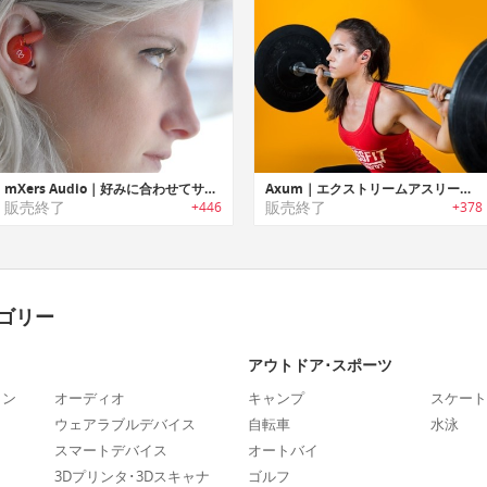
mXers Audio｜好みに合わせてサウンド/スタイルをカスタマイズ可能なモジュールイヤホン「ミクサーズ」
Axum｜エクストリームアスリートの意見を元に開発されたワイヤレススポーツイヤホン「アクサム」
販売終了
販売終了
+446
+378
ゴリー
アウトドア･スポーツ
ォン
オーディオ
キャンプ
スケート
ウェアラブルデバイス
自転車
水泳
スマートデバイス
オートバイ
3Dプリンタ･3Dスキャナ
ゴルフ