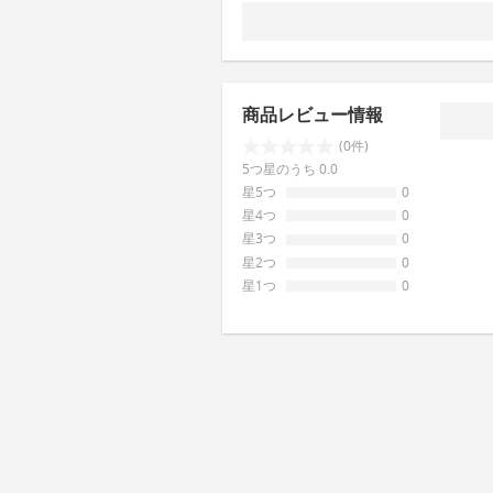
商品レビュー情報
(0件)
5つ星のうち 0.0
星5つ
0
星4つ
0
星3つ
0
星2つ
0
星1つ
0