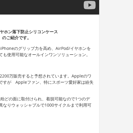
d/イヤホン落下防止シリコンケース
）」のご紹介です。
、iPhoneのグリップ力を高め、AirPod/イヤホンを
ても使用可能なオールインワンソリューション。
で2200万販売すると予想されています。Appleのワ
すが Appleファン、特にスポーツ愛好家は紛失
）は、殆どの面に取付けられ、着脱可能なので1つのデ
なりウォッシャブルで1000サイクルまで利用可