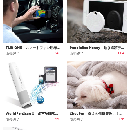
FLIR ONE｜スマートフォン用赤外線サーモグラフィーユニット 「フリアーワン」
PebbleBee Honey｜動き追跡デバイスタグ
+346
+604
販売終了
販売終了
WorldPenScan X｜多言語翻訳機能付きスキャナーペン ワールドペンスキャンX
ChouPet｜愛犬の健康管理に！ワンちゃん用活動量計「シューペット」
+360
+136
販売終了
販売終了