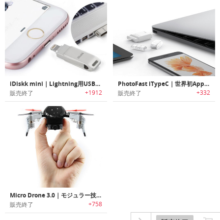
iDiskk mini｜Lightning用USBドライブ「アイディスクミニ」
PhotoFast iTypeC｜世界初Apple専用USB Type-Cストレージ「iType-C（アイタイプシー）」
+1912
+332
販売終了
販売終了
Micro Drone 3.0｜モジュラー技術搭載の小型ドローン「マイクロ・ドローン3.0」
+758
販売終了