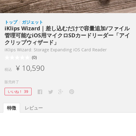
トップ
/
ガジェット
iKlips Wizard｜差し込むだけで容量追加/ファイル
管理可能なiOS用マイクロSDカードリーダー「アイ
クリップウィザード」
iKlips Wizard: Storage Expanding iOS Card Reader
(0)
¥ 10,590
税込
販売終了
いいね！
39
特徴
レビュー