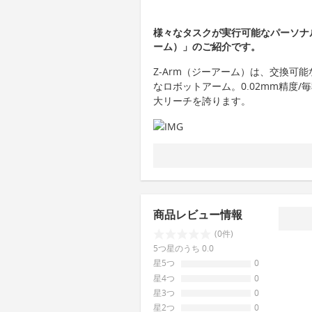
様々なタスクが実行可能なパーソナル
ーム）」のご紹介です。
Z-Arm（ジーアーム）は、交換可
なロボットアーム。0.02mm精度/毎
大リーチを誇ります。
商品レビュー情報
(0件)
5つ星のうち 0.0
星5つ
0
星4つ
0
星3つ
0
星2つ
0