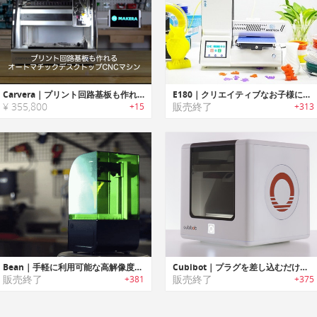
Carvera｜プリント回路基板も作れるフルオートマチックデスクトップCNCマシン「カーヴェラ」
E180｜クリエイティブなお子様に最適なユーザーフレンドリーミニプリンター「E180」
¥ 355,800
販売終了
+15
+313
Bean｜手軽に利用可能な高解像度SLAプリンター「ビーン」
Cubibot｜プラグを差し込むだけでプリント可能なデスクトップ3Dプリンター「キュービボット」
販売終了
販売終了
+381
+375