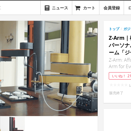
ニュース
カート
会員登録
トップ
/
ガジ
Z-Ar
パーソナ
ーム「ジ
Z-Arm: Aff
Arm for E
いいね！
2
販売終了