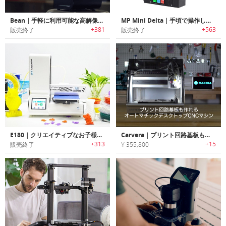
Bean｜手軽に利用可能な高解像度SLAプリンター「ビーン」
MP Mini Delta｜手頃で操作しやすく初心者に最適なデスクトップ3Dプリンター「エムピーミニデルタ」
+381
+563
販売終了
販売終了
E180｜クリエイティブなお子様に最適なユーザーフレンドリーミニプリンター「E180」
Carvera｜プリント回路基板も作れるフルオートマチックデスクトップCNCマシン「カーヴェラ」
+313
+15
販売終了
¥ 355,800