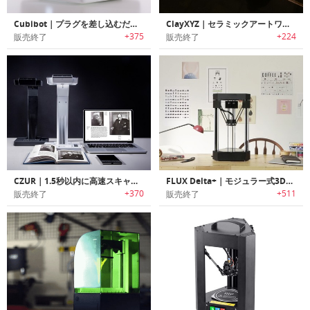
Cubibot｜プラグを差し込むだけでプリント可能なデスクトップ3Dプリンター「キュービボット」
ClayXYZ｜セラミックアートワークを作成可能な3Dクレイプリンター「クレイXYZ」
+375
+224
販売終了
販売終了
CZUR｜1.5秒以内に高速スキャン可能なCMOSスキャンテクノロジー搭載スマートスキャナー「シーザー」
FLUX Delta+｜モジュラー式3Dプリンター
+370
+511
販売終了
販売終了