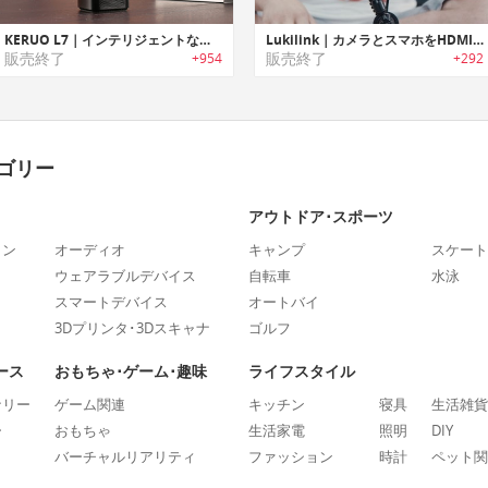
KERUO L7｜インテリジェントな機能を搭載したポータブルスマートポケットプロジェクター「ケルオーL7」
Lukilink｜カメラとスマホをHDMI接続してモニター化するカメラデバイス「ルキリンク」
販売終了
販売終了
+954
+292
ゴリー
アウトドア･スポーツ
ォン
オーディオ
キャンプ
スケート
ウェアラブルデバイス
自転車
水泳
スマートデバイス
オートバイ
3Dプリンタ･3Dスキャナ
ゴルフ
ース
おもちゃ･ゲーム･趣味
ライフスタイル
ナリー
ゲーム関連
キッチン
寝具
生活雑貨
ー
おもちゃ
生活家電
照明
DIY
バーチャルリアリティ
ファッション
時計
ペット関