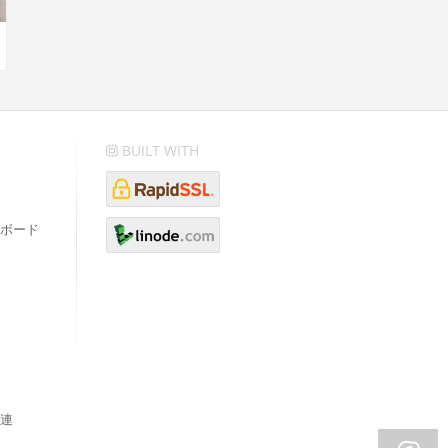
BUILT WITH
ボード
連