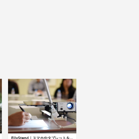
EllyStand｜スマホやタブレットをスキャナー/マイクロスコープに変身させるデバイススタンド「エリースタンド」