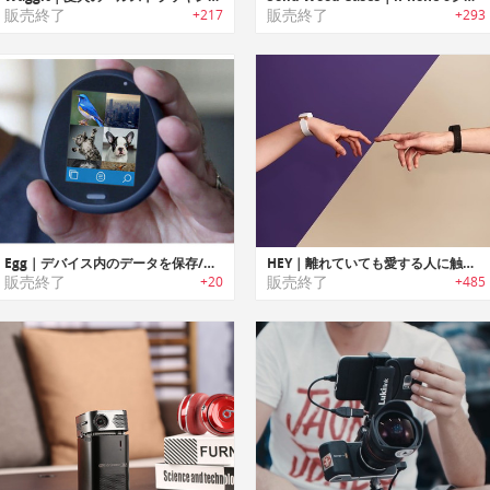
販売終了
販売終了
+217
+293
Egg｜デバイス内のデータを保存/共有/保護可能なパーソナルウェブデバイス「エッグ」
HEY｜離れていても愛する人に触れられる感覚を届けられるブレスレット「ヘイ」
販売終了
販売終了
+20
+485