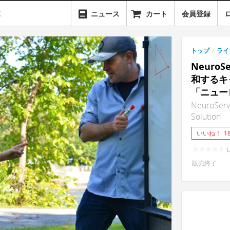
ニュース
カート
会員登録
トップ
/
ライ
Neuro
和するキ
「ニュー
NeuroServo
Solution
いいね！
1
販売終了