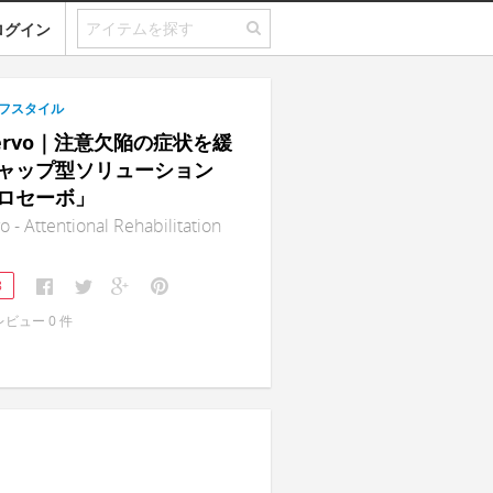
ログイン
フスタイル
Servo｜注意欠陥の症状を緩
ャップ型ソリューション
ロセーボ」
 - Attentional Rehabilitation
8
レビュー
0
件