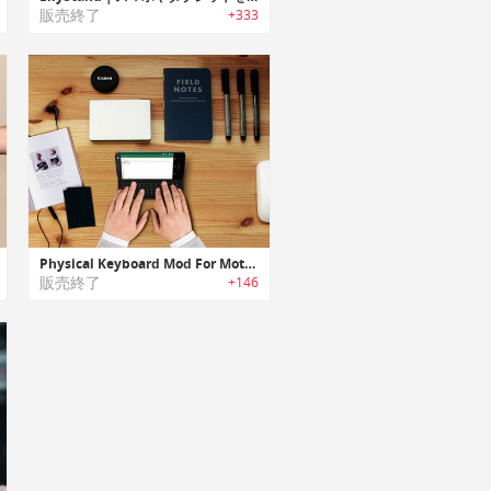
販売終了
+333
Physical Keyboard Mod For Moto Z｜Moto Z用にデザインされた拡張QWERTY キーボード「フィジカルキーボードモッド」
販売終了
+146