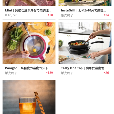
Mini｜完璧な焼き具合で肉調理が楽しめるワイヤレス温度計「ミニ」
InstaGrill｜わずか10分で調理可能なコンパクトBBQグリル「インスタグリル」
+10
+54
¥ 10,790
販売終了
Paragon｜高精度の温度コントロールで完璧な調理を可能にするスマートクッキングシステム「パラゴン」
Tasty One Top｜簡単に温度管理/調理可能なスマートホットプレート「テイスティーワントップ」
+189
+26
販売終了
販売終了