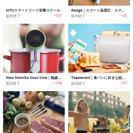
SITUスマートフード栄養スケール
Range｜スマート温度計、スマートコック
+187
+30
販売終了
販売終了
New Nomiku Sous Vide｜無線LAN接続可能な真空調理用イマージョンサーキュレーター
Toasteroid｜食パンに好きな絵を描けるスマートトースター「トースターロイド」
+148
+67
販売終了
販売終了