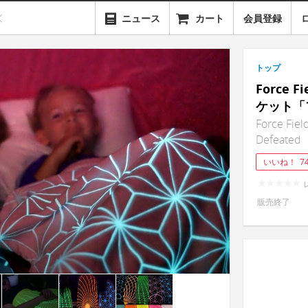
ニュース
カート
会員登録
トップ
Force
ケット「
Force Fiel
Defeated
いいね！
7
販売終了