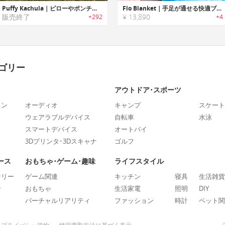
Puffy Kachula｜ピローやポンチョとしても利用可能な機能性/汎用性に優れたブランケット「パフィーカチュラ」
Flo Blanket｜手足が通せる快適ブランケット「フロ」
販売終了
¥ 13,890
+292
+4
ゴリー
アウトドア･スポーツ
ォン
オーディオ
キャンプ
スケート
ウェアラブルデバイス
自転車
水泳
スマートデバイス
オートバイ
3Dプリンタ･3Dスキャナ
ゴルフ
ース
おもちゃ･ゲーム･趣味
ライフスタイル
ナリー
ゲーム関連
キッチン
寝具
生活雑貨
ー
おもちゃ
生活家電
照明
DIY
バーチャルリアリティ
ファッション
時計
ペット関