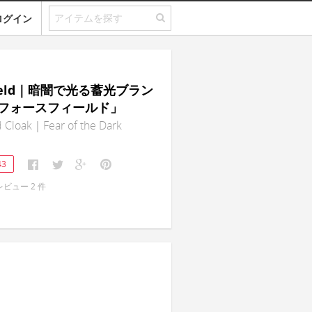
ログイン
 Field｜暗闇で光る蓄光ブラン
フォースフィールド」
d Cloak｜Fear of the Dark
43
レビュー
2
件