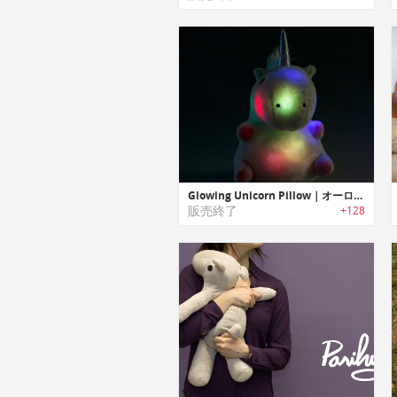
Glowing Unicorn Pillow｜オーロラのように光るユニコーンぬいぐるみピロー
販売終了
+128