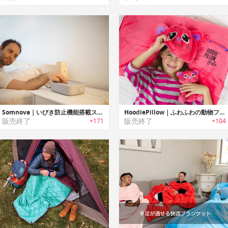
Somnova｜いびき防止機能搭載スーパースマートスリーピングマット「ソムノバ」
HoodiePillow｜ふわふわの動物フード付き枕「フーディーピロー」
販売終了
販売終了
+171
+104