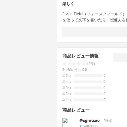
楽しく
Force Field（フォースフィ
を使って文字を書いたり、想像力を
商品レビュー情報
(2件)
5つ星のうち 0.0
星5つ
0
星4つ
0
星3つ
0
星2つ
0
星1つ
0
商品レビュー
@sgmtcao
9年前
Twitterから