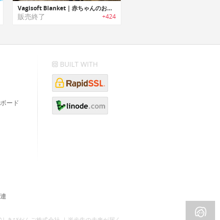
Vagisoft Blanket｜赤ちゃんのおしりの様な柔らかさのブランケット
販売終了
+424
BUILT WITH
ボード
連
©| きびだんご株式会社 | 半歩先の未来が届く