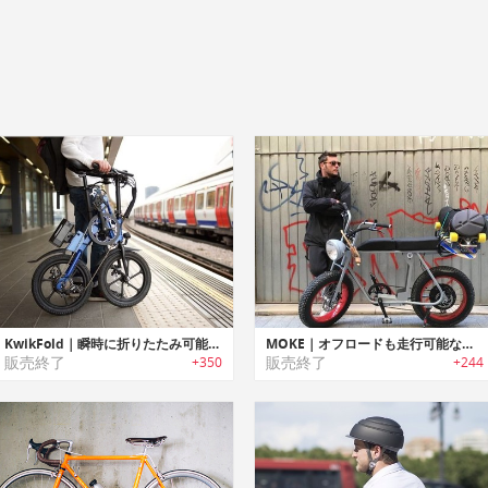
KwikFold｜瞬時に折りたたみ可能なスマートデザインeバイク「クイックフォルド」
MOKE｜オフロードも走行可能なロングシート電動eバイク「モーク」
販売終了
販売終了
+350
+244