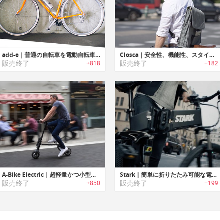
add-e｜普通の自転車を電動自転車に変えるデバイス「エディー」
Closca｜安全性、機能性、スタイル性を追求した自転車用ヘルメット「クロスカ」
販売終了
販売終了
+818
+182
A-Bike Electric｜超軽量かつ小型の電動自転車「エーバイク・エレクトリック」
Stark｜簡単に折りたたみ可能な電動eバイク「スターク」
販売終了
販売終了
+850
+199