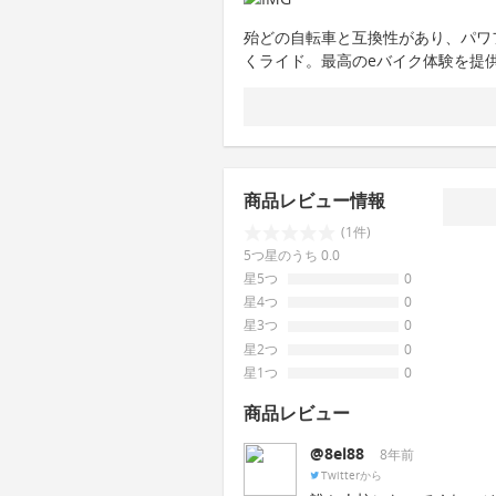
殆どの自転車と互換性があり、パワ
くライド。最高のeバイク体験を提
商品レビュー情報
(1件)
5つ星のうち 0.0
星5つ
0
星4つ
0
星3つ
0
星2つ
0
星1つ
0
商品レビュー
@8el88
8年前
Twitterから