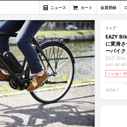
ニュース
カート
会員登録
トップ
EAZY 
に変身さ
ーバイク
EAZY Bike:
own an eb
いいね！
8
販売終了