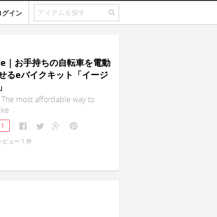
ログイン
Bike｜お手持ちの自転車を電動
せるeバイクキット「イージ
」
 The most affordable way to
ike
11
レビュー
1
件