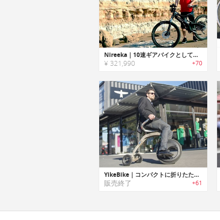
Nireeka｜10速ギアバイクとしてもライド可能なスマートeバイク「ナイリーカ」
¥ 321,990
+70
YikeBike｜コンパクトに折りたたみ可能なユニークデザイン電動バイク「ヤイクバイク」
販売終了
+61