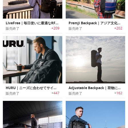
LiveFree｜毎日使いに最適なRFID保護/ワイヤレスチャージャー機能を搭載したバックパック「リブフリー」
Premji Backpack｜アジア文化を伝承する生地を使ったエスニックバックパック「プレムジ」
+209
+202
販売終了
販売終了
HURU｜ニーズに合わせてサイズ変更可能なタフユースバックパック「フル」
Adjustable Backpack｜荷物に合わせてサイズを拡張可能なマルチサイズバックパック「アジャスタブルバックパック」
+447
+162
販売終了
販売終了