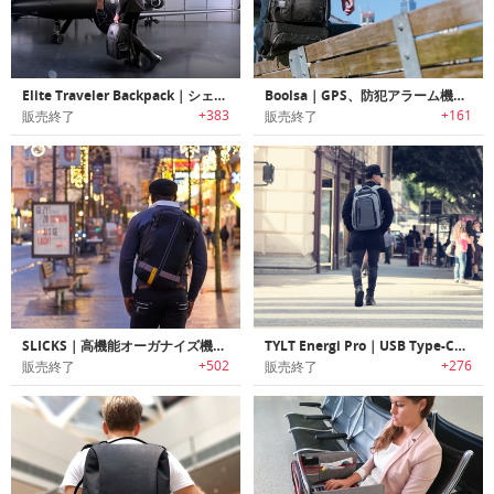
Elite Traveler Backpack｜シェルフ/ドロワー付きバックパック「エリートトラベルバックパック」
Boolsa｜GPS、防犯アラーム機能搭載の多機能バックパック「ボーサ」
+383
+161
販売終了
販売終了
SLICKS｜高機能オーガナイズ機能搭載3WAYトラベルバックパック「スリックス」
TYLT Energi Pro｜USB Type-C対応急速充電機能搭載バックパック「ティルトエナジープロ」
+502
+276
販売終了
販売終了