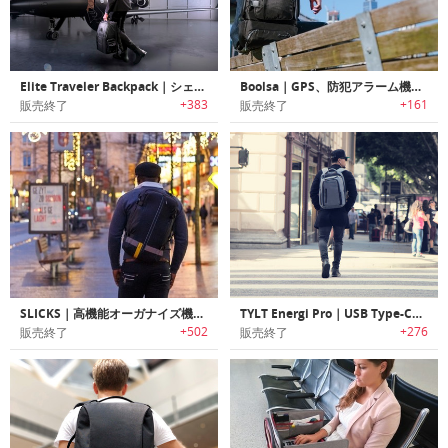
Elite Traveler Backpack｜シェルフ/ドロワー付きバックパック「エリートトラベルバックパック」
Boolsa｜GPS、防犯アラーム機能搭載の多機能バックパック「ボーサ」
+383
+161
販売終了
販売終了
SLICKS｜高機能オーガナイズ機能搭載3WAYトラベルバックパック「スリックス」
TYLT Energi Pro｜USB Type-C対応急速充電機能搭載バックパック「ティルトエナジープロ」
+502
+276
販売終了
販売終了