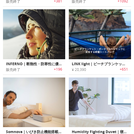
+381
+1092
販売終了
販売終了
INFERNO｜断熱性・防寒性に優れたハンモック用カバー「インフェルノ」
LINK light｜ビーチブランケット・ポータブルハンモックに変身する軽量トートバッグ「リンクライト」
+196
+651
販売終了
¥ 20,390
Somnova｜いびき防止機能搭載スーパースマートスリーピングマット「ソムノバ」
Humidity Fighting Duvet｜寝汗や湿気を吸収するハイパフォーマンス掛布団「デュベイ」