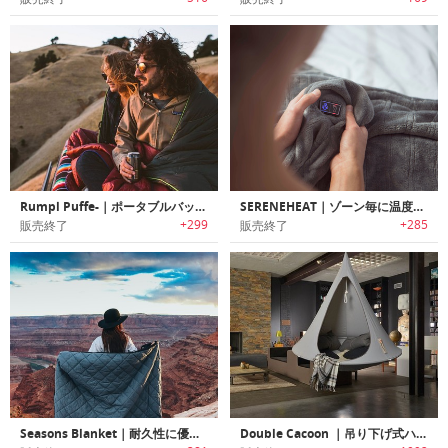
Rumpl Puffe-｜ポータブルバッテリーを使用したヒート機能搭載ブランケット「ランプルパフィー」
SERENEHEAT｜ゾーン毎に温度調整可能なマルチゾーンヒーティング ブランケット「セレーンヒート」
+299
+285
販売終了
販売終了
Seasons Blanket｜耐久性に優れたウォータープルーフアウトドアブランケット「シーズンズブランケット」
Double Cacoon ｜吊り下げ式ハンモックスタイルテント「カクーン」