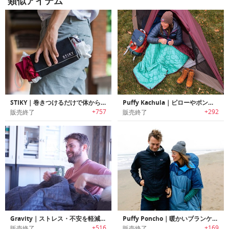
類似アイテム
STIKY｜巻きつけるだけで体からずれ落ちない多目的ファブリック「スティキー」
Puffy Kachula｜ピローやポンチョとしても利用可能な機能性/汎用性に優れたブランケット「パフィーカチュラ」
+757
+292
販売終了
販売終了
Gravity｜ストレス・不安を軽減しリラックス効果を高めるブランケット「グラビティ」
Puffy Poncho｜暖かいブランケットとしても利用可能なポンチョ「パフィーポンチョ」
+516
+169
販売終了
販売終了