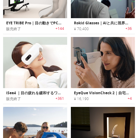
EYE TRIBE Pro｜目の動きでPCをコントロールするアイトラッカー「アイトライブプロ」
Rokid Glasses｜AIと共に視界を進化。超軽量ARスマートグラス
+144
+36
販売終了
¥ 70,400
iSee4 ｜目の疲れを緩和するワイヤレスデジタルアイマッサージャー「アイシーフォー」
EyeQue VisionCheck 2｜自宅で瞳孔間距離を正確に測定可能な視力チェッカー「アイキュービジョンチェック2」
+361
+4
販売終了
¥ 16,190