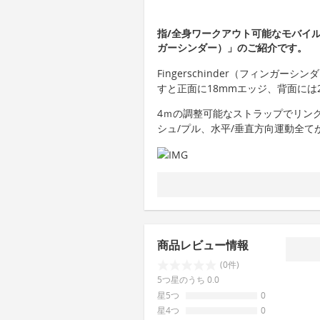
指/全身ワークアウト可能なモバイルトレ
ガーシンダー）」のご紹介です。
Fingerschinder（フィンガ
すと正面に18mmエッジ、背面には
4ｍの調整可能なストラップでリン
シュ/プル、水平/垂直方向運動全て
商品レビュー情報
(0件)
5つ星のうち 0.0
星5つ
0
星4つ
0