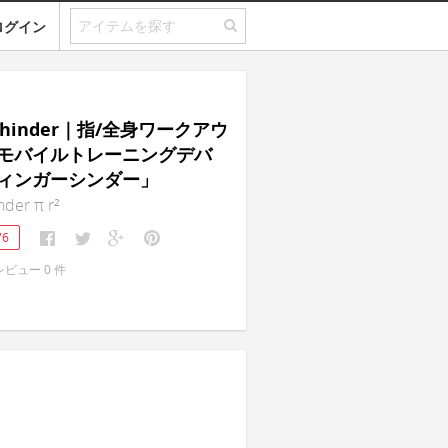
ログイン
schinder｜指/全身ワークアウ
モバイルトレーニングデバ
ィンガーシンダー」
nder π r²
76
レビュー
0
件