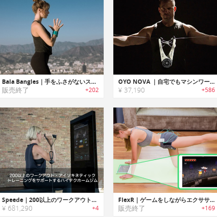
Bala Bangles｜手をふさがないスタイリッシュなヨガ用ウェアラブルウェイト「バラバングル」
OYO NOVA ｜自宅でもマシンワークアウトができるポータブルワークアウトデバイス「オーヨーノバ」
販売終了
¥ 37,190
+202
+586
Speede｜200以上のワークアウト・アイソキネティックトレーニングをサポートするハイテクホームジム「スピード」
FlexR｜ゲームをしながらエクササイズ/リハビリが可能な神経筋センサーデバイス「フレクサー」
¥ 681,290
販売終了
+4
+169