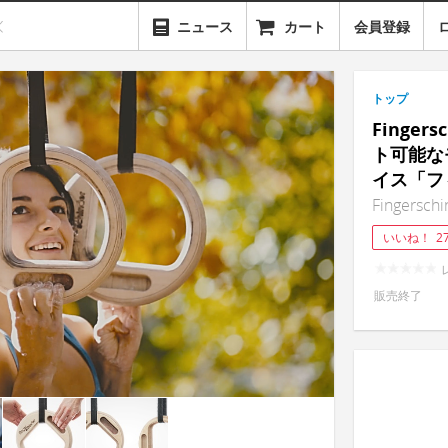
ニュース
カート
会員登録
トップ
Finger
ト可能な
イス「フ
Fingerschi
いいね！
2
販売終了