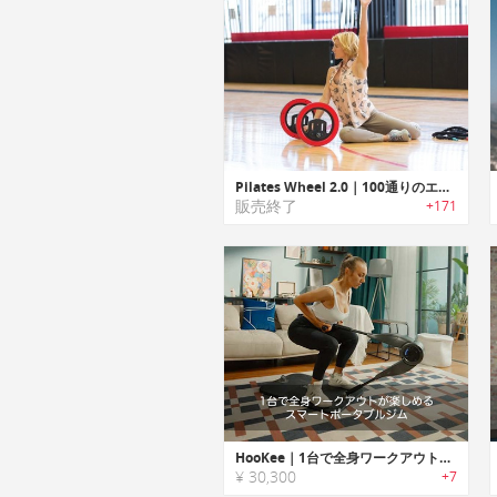
Pilates Wheel 2.0｜100通りのエクササイズが手軽に楽しめるピラティスマシン「ピラティスホイール2.0」
販売終了
+171
HooKee｜1台で全身ワークアウトが楽しめるスマートポータブルジム「フーキー」
¥ 30,300
+7