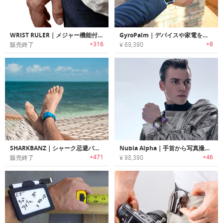
WRIST RULER｜メジャー機能付きブレスレット リストルーラー
GyroPalm｜デバイスや家電をコントロール可能なウェアラブルジェスチャーコントローラー「ジャイロパーム」
+316
+8
販売終了
¥ 69,390
SHARKBANZ｜シャーク忌避バンド「シャークバンズ」
Nubia Alpha｜手首から写真撮影・支払い・通話が行えるリストフォン「ヌビアアルファ」
+471
+46
販売終了
¥ 98,390