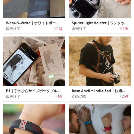
Wear-N-Write｜ホワイトボード付きリストバンド「ウェアアンドライト」
SpiderLight Holster｜ワンタッチでカメラを取り付け/取り外し可能なホルスター式カメラキャリー「スパイダーライトホルスター」【並行輸入品】
+172
+446
販売終了
販売終了
P1｜手のひらサイズポータブルBluetooth 4.0プリンター「ピーワン」
Rose Anvil + India Earl｜快適に写真撮影可能なレザーカメラハーネス
+69
+250
販売終了
¥ 35,790