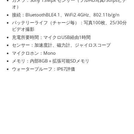
カメラ：Sony 13Mpx センサー（フルHD写真/30fpsビデ
オ）
接続：BluetoothBLE4.1、WiFi2.4GHz、802.11b/g/n
バッテリーライフ（チャージ毎）：写真100枚、25/30分
ビデオ撮影
充電所要時間：マイクロUSB経由1時間
センサー：加速度計、磁力計、ジャイロスコープ
マイクロホン：Mono
メモリ：内部8GB＋拡張可能SDメモリ
ウォータープルーフ：IP67評価