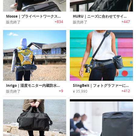
Moose｜プライベートワークステーションになるノートPCバッグ「ムース」
HURU｜ニーズに合わせてサイズ変更可能なタフユースバックパック「フル」
+834
+447
販売終了
販売終了
Inrigo｜湿度モニター内蔵防水カメラバッグ「インリゴ」
SlingBelt｜フォトグラファーに最適なカメラを簡単持ち運べるカメラキャリーソリューション 「スリングベルト」
+9
+412
販売終了
¥ 35,990