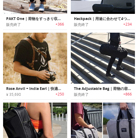
PAKT One｜荷物をすっきり収納可能なトラベルバッグ「パックワン」
Hackpack｜用途に合わせて4つのスタイルに変更可能な4イン1バッグ「ハックパック」
+366
+234
販売終了
販売終了
Rose Anvil + India Earl｜快適に写真撮影可能なレザーカメラハーネス
The Adjustable Bag｜荷物の容量に合わせて3つのサイズに切り替え可能なコンバーチブルバッグ「タブ」
+250
+866
¥ 35,690
販売終了