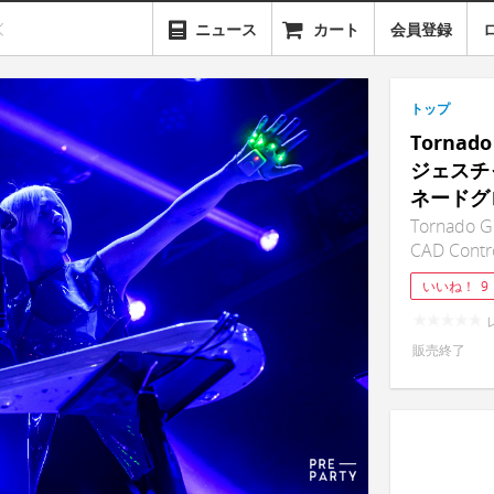
ニュース
カート
会員登録
トップ
Torna
ジェスチ
ネードグ
Tornado Gl
CAD Contro
いいね！
9
販売終了