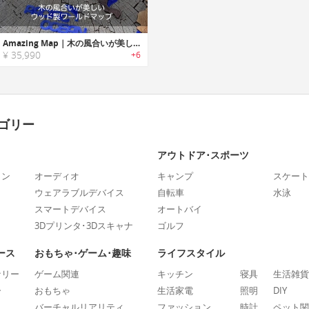
Amazing Map｜木の風合いが美しいウッド製ワールドマップ「アメージングマップ」
¥ 35,990
+6
ゴリー
アウトドア･スポーツ
ォン
オーディオ
キャンプ
スケート
ウェアラブルデバイス
自転車
水泳
スマートデバイス
オートバイ
3Dプリンタ･3Dスキャナ
ゴルフ
ース
おもちゃ･ゲーム･趣味
ライフスタイル
ナリー
ゲーム関連
キッチン
寝具
生活雑貨
ー
おもちゃ
生活家電
照明
DIY
バーチャルリアリティ
ファッション
時計
ペット関