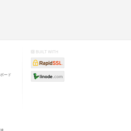
BUILT WITH
ボード
連