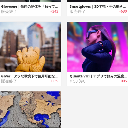
Gloveone｜仮想の物体を「触って実感」出来る「グローブワン」
Smartgloves｜3Dで指・手の動きをアニメーション化するモーションキャプチャグローブ「スマートグローブ」
販売終了
販売終了
+343
+630
Giver｜タフな環境下で使用可能なオールシーズングローブ「ギヴァー」
Quanta Vici｜アプリで好みの温度に調整可能なスマートグローブ/ソックス「クアンタヴィーチ」
販売終了
¥ 50,890
+239
+995