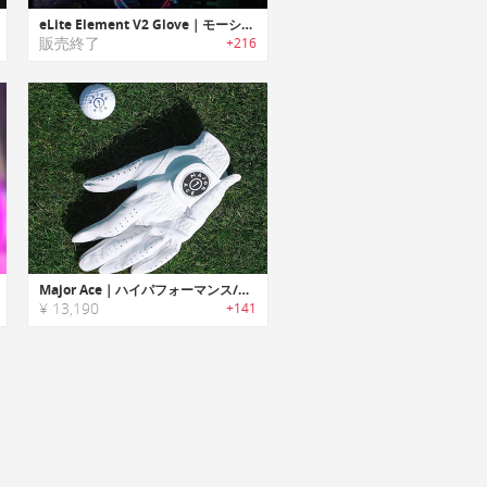
eLite Element V2 Glove｜モーションで色を操るグローブ「eLiteエレメントV2グローブ」
販売終了
+216
Major Ace｜ハイパフォーマンス/最高の使い心地のゴルフグローブ「メジャーエース」
¥ 13,190
+141