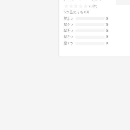
(0件)
5つ星のうち 0.0
星5つ
0
星4つ
0
星3つ
0
星2つ
0
星1つ
0