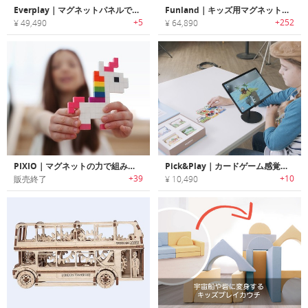
Everplay｜マグネットパネルで組み立てるキッズプレイハウス「エバープレイ」
Funland｜キッズ用マグネットプレイスペース「ファンランド」
+5
+252
¥ 49,490
¥ 64,890
PIXIO｜マグネットの力で組み立てるピクセルアートブロック「ピクシオ」
Pick&Play｜カードゲーム感覚で誰でもアニメディレクターになれるプログラミングキット「ピック＆プレイ」
+39
+10
販売終了
¥ 10,490