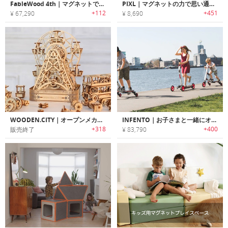
FableWood 4th｜マグネットで組み立て可能な木製アニマルトイ「フェイブルウッド4th」
PIXL｜マグネットの力で思い通りに組み立て可能なアートブロック「ピクセル」
+112
+451
¥ 67,290
¥ 8,690
WOODEN.CITY｜オープンメカニズムを搭載した秘密のコインボックス付き木製コンストラクション3Dパズルセット
INFENTO｜お子さまと一緒にオリジナルの乗り物が組み立て可能なビルドキット「インフェント」
+318
+400
販売終了
¥ 83,790