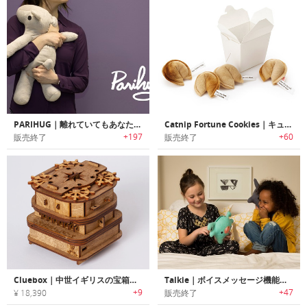
PARIHUG｜離れていてもあなたのハグを届けられるぬいぐるみ型コミュニケーションデバイス「パリハグ」
Catnip Fortune Cookies｜キュートなハンドメイド製フォーチューンクッキーデザイン猫じゃらし
+197
+60
販売終了
販売終了
Cluebox｜中世イギリスの宝箱モチーフの難解パズルボックス「クルーボックス」
Talkie｜ボイスメッセージ機能搭載ぬいぐるみ「トーキー」
+9
+47
¥ 18,390
販売終了