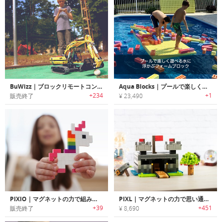
BuWizz｜ブロックリモートコントロール「ブーウィズ」
Aqua Blocks｜プールで楽しく遊べる水に浮かぶフォームブロック「アクアブロック」
+234
+1
販売終了
¥ 23,490
PIXIO｜マグネットの力で組み立てるピクセルアートブロック「ピクシオ」
PIXL｜マグネットの力で思い通りに組み立て可能なアートブロック「ピクセル」
+39
+451
販売終了
¥ 8,690