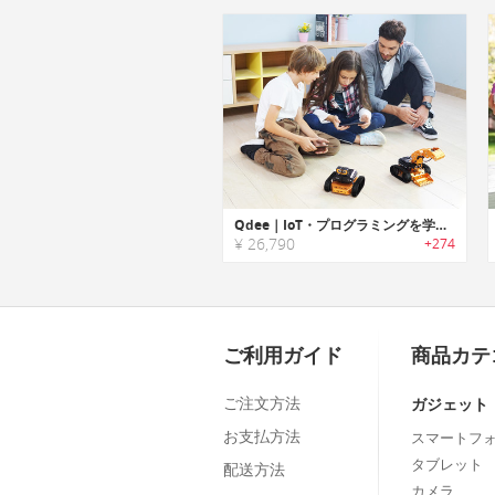
Qdee｜IoT・プログラミングを学習できるキッズ向け教育ロボットキット「キューディー」
¥ 26,790
+274
ご利用ガイド
商品カテ
ご注文方法
ガジェット
お支払方法
スマートフ
タブレット
配送方法
カメラ