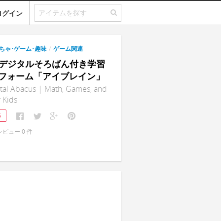
ログイン
ちゃ･ゲーム･趣味
/
ゲーム関連
in｜デジタルそろばん付き学習
フォーム「アイブレイン」
gital Abacus | Math, Games, and
 Kids
5
レビュー
0
件