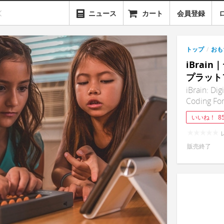
ニュース
カート
会員登録
トップ
/
おも
iBra
プラット
iBrain: Di
Coding For
いいね！
8
販売終了