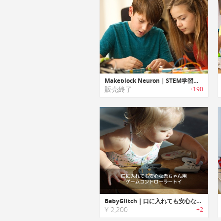
Makeblock Neuron｜STEM学習に役立つプログラム可能なブロックビルディングプラットフォームキット「メイクブロックニューロン」
販売終了
+190
BabyGlitch｜口に入れても安心な赤ちゃん用ゲームコントローラートイ「ベイビーグリッチ」
¥ 2,200
+2