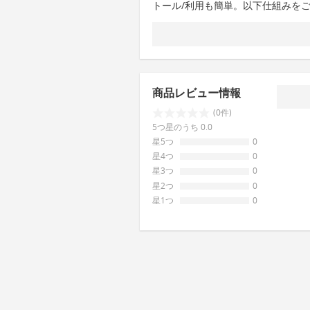
トール/利用も簡単。以下仕組みを
商品レビュー情報
(0件)
5つ星のうち 0.0
星5つ
0
星4つ
0
星3つ
0
星2つ
0
星1つ
0