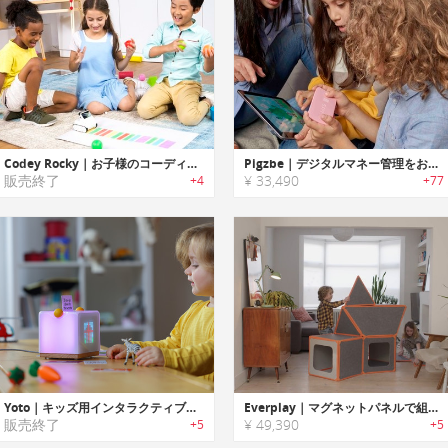
Codey Rocky｜お子様のコーディング学習をサポートするAI搭載STEM教育ロボット「コーディーロッキー」
Pigzbe｜デジタルマネー管理をお子様に教えられるファイナンシャル教育デバイス「ピッグズビー」
販売終了
¥ 33,490
+4
+77
Yoto｜キッズ用インタラクティブスマートスピーカー「ヨト」
Everplay｜マグネットパネルで組み立てるキッズプレイハウス「エバープレイ」
販売終了
¥ 49,390
+5
+5