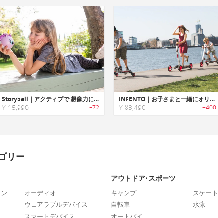
Storyball｜アクティブで 想像力に富んだ遊び方ができるキッズ用スマートトイ「ストーリーボール」
INFENTO｜お子さまと一緒にオリジナルの乗り物が組み立て可能なビルドキット「インフェント」
¥ 15,990
¥ 83,490
+72
+400
ゴリー
アウトドア･スポーツ
ォン
オーディオ
キャンプ
スケート
ウェアラブルデバイス
自転車
水泳
スマートデバイス
オートバイ