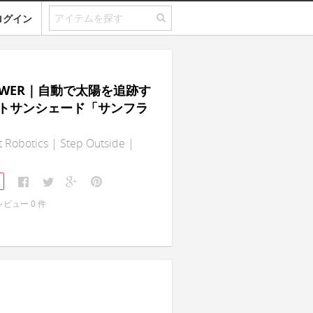
ログイン
LOWER｜自動で太陽を追跡す
トサンシェード「サンフラ
 Robotics | Step Outside |
レビュー
0
件