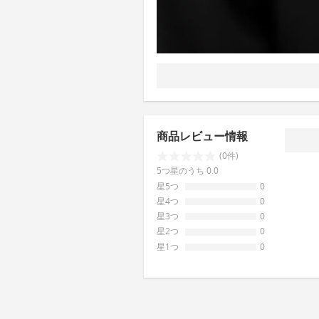
商品レビュー情報
(0件)
5つ星のうち 0.0
星5つ
0
星4つ
0
星3つ
0
星2つ
0
星1つ
0