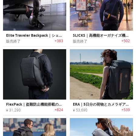
Elite Traveler Backpack｜シェルフ/ドロワー付きバックパック「エリートトラベルバックパック」
SLICKS｜高機能オーガナイズ機能搭載3WAYトラベルバックパック「スリックス」
+383
+502
販売終了
販売終了
FlexPack｜盗難防止機能搭載の多機能ダッフル/バックパック「フレックスパック」シリーズ
ERA｜5日分の荷物とカメラギアを収納可能な大容量トラベルバックパック「エラ」
+824
+539
¥ 31,290
¥ 53,690