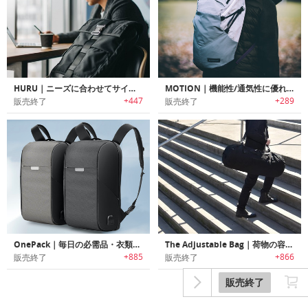
HURU｜ニーズに合わせてサイズ変更可能なタフユースバックパック「フル」
MOTION｜機能性/通気性に優れたデザインバックパック「モーション」
+447
+289
販売終了
販売終了
OnePack｜毎日の必需品・衣類・モバイルデバイスのキャリーに便利な19の機能ポケット付きバックパック「ワンパック」
The Adjustable Bag｜荷物の容量に合わせて3つのサイズに切り替え可能なコンバーチブルバッグ「タブ」
+885
+866
販売終了
販売終了
販売終了