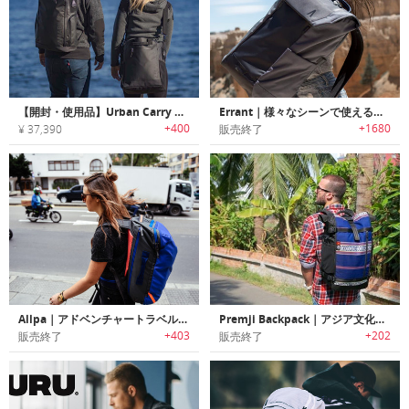
【開封・使用品】Urban Carry System｜耐久性・オーガナイズ・アクセス性に優れ都市生活に最適なトート・バックパック「アーバンキャリーシステム」
Errant｜様々なシーンで使えるミニマルデザインEDCバックパック「エラン」
+400
+1680
¥ 37,390
販売終了
Allpa｜アドベンチャートラベルに最適な耐久性/防犯性に優れたキャリーオンサイズバックパック「アルパ」
Premji Backpack｜アジア文化を伝承する生地を使ったエスニックバックパック「プレムジ」
+403
+202
販売終了
販売終了