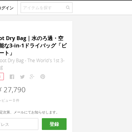
ログイン
root Dry Bag｜水のろ過・空
な3-in-1ドライバッグ「ビ
ート」
oot Dry Bag - The World's 1st 3-
ag
4
¥ 27,790
レビュー
0
件
定次第、メールにてお知らせします。
登録