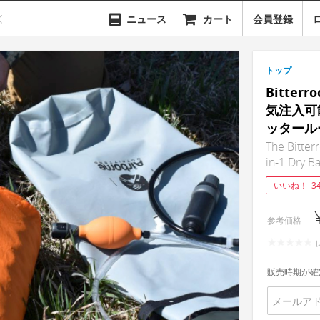
ニュース
カート
会員登録
トップ
Bitter
気注入可能
ッタール
The Bitterr
in-1 Dry B
いいね！
3
参考価格
販売時期が確