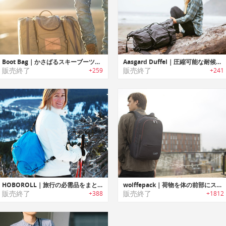
Boot Bag｜かさばるスキーブーツを楽に持ち運べるギアバッグ「ブートバッグ」
Aasgard Duffel｜圧縮可能な耐候性防水ダッフルバッグ「アズガード」
販売終了
販売終了
+259
+241
HOBOROLL｜旅行の必需品をまとめるスタッフサック
wolffepack｜荷物を体の前部にスウィング出来るリュックサック
販売終了
販売終了
+388
+1812