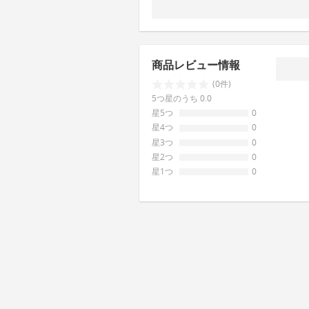
商品レビュー情報
(0件)
5つ星のうち 0.0
星5つ
0
星4つ
0
星3つ
0
星2つ
0
星1つ
0