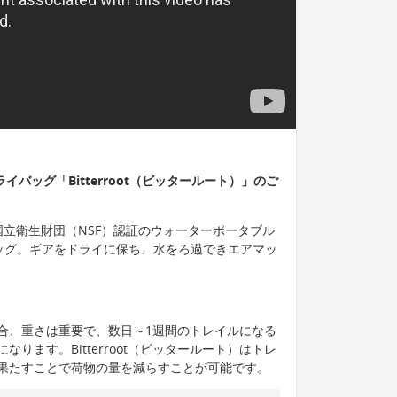
ライバッグ「Bitterroot（ビッタールート）」のご
は、国立衛生財団（NSF）認証のウォーターポータブル
バッグ。ギアをドライに保ち、水をろ過できエアマッ
合、重さは重要で、数日～1週間のトレイルになる
ります。Bitterroot（ビッタールート）はトレ
果たすことで荷物の量を減らすことが可能です。