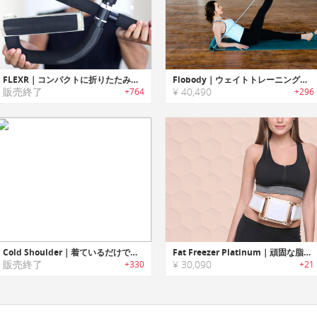
FLEXR｜コンパクトに折りたたみ可能な懸垂エクササイズバー「フレクサー」
Flobody｜ウェイトトレーニングを自宅でできるポータブルフィットネスマット「フローボディ」
販売終了
¥ 40,490
+764
+296
Cold Shoulder｜着ているだけで脂肪を燃焼する魔法のベスト「コールドショルダープロ」
Fat Freezer Platinum｜頑固な脂肪を冷やして落とすポータブルダイエットデバイス「ファットフリーザープラチナム」
販売終了
¥ 30,090
+330
+21