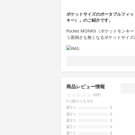
ポケットサイズのポータブルフィットネ
キー）」のご紹介です。
Pocket MONKII（ポケットモ
う面倒さも無くなるポケットサイズ
商品レビュー情報
(0件)
5つ星のうち 0.0
星5つ
0
星4つ
0
星3つ
0
星2つ
0
星1つ
0