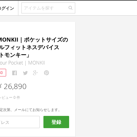
ログイン
t MONKII｜ポケットサイズの
ルフィットネスデバイス
トモンキー」
your Pocket | MONKII
80
¥ 26,890
レビュー
0
件
定次第、メールにてお知らせします。
登録