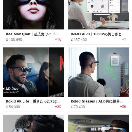
RealMax Qian｜超広角ワイドディスプレイ搭載ARヘッドセット「リアルマックスチャン」
INMO AIR3｜1080Pの美しさと臨場感をまとうスマートARグラス
+16
+1
¥ 108,690
¥ 137,400
Rokid AR Lite｜重さたった75gのARスマートグラス
Rokid Glasses｜AIと共に視界を進化。超軽量ARスマートグラス
+20
+36
¥ 56,000
¥ 70,400