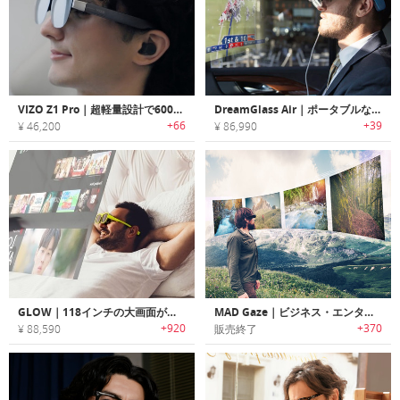
VIZO Z1 Pro｜超軽量設計で6000ニッツをサポートするVR対応ARグラス
DreamGlass Air｜ポータブルなARプライベートシアターグラス「ドリームグラスエア」
+66
+39
¥ 46,200
¥ 86,990
GLOW｜118インチの大画面が楽しめるARスマートサングラス「グロウ」
MAD Gaze｜ビジネス・エンターテイメントで利用可能なスマートARサングラス「マッドゲーズ」
+920
+370
¥ 88,590
販売終了