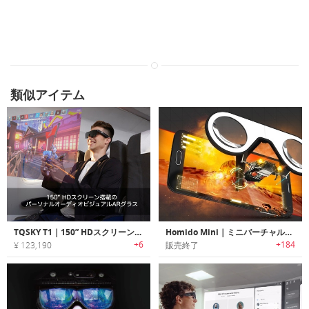
類似アイテム
TQSKY T1｜150” HDスクリーン搭載のパーソナルオーディオビジュアルARグラス
Homido Mini｜ミニバーチャルリアリティーグラス「ホミドミニ」
+6
+184
¥ 123,190
販売終了