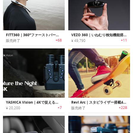
FITT360｜360°ファーストパーソンビューを撮影可能なネックバンド型ウェアラブルカメラ「フィット360」
VEZO 360｜いねむり検知機能搭載4K/360˚スマートダッシュカメラ「ヴィーゾ360」
+68
+11
販売終了
¥ 49,790
YASHICA Vision｜4Kで捉えるナイトビジョン双眼鏡
Revl Arc｜スタビライザー搭載4Kアクションカメラ「レブルアーク」
+7
+228
¥ 20,200
販売終了