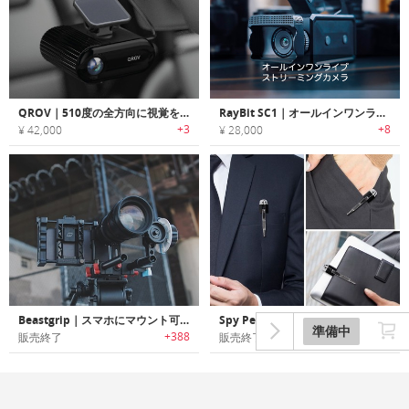
QROV｜510度の全方向に視覚をもつダッシュカメラ
RayBit SC1｜オールインワンライブストリーミングカメラ
+3
+8
¥ 42,000
¥ 28,000
Beastgrip｜スマホにマウント可能なDOFアダプター/ワイドアングルレンズキット付きカメラグリップ
Spy Pen Hidden Camera｜超小型隠しカメラ搭載スパイペン
準備中
+388
+99
販売終了
販売終了