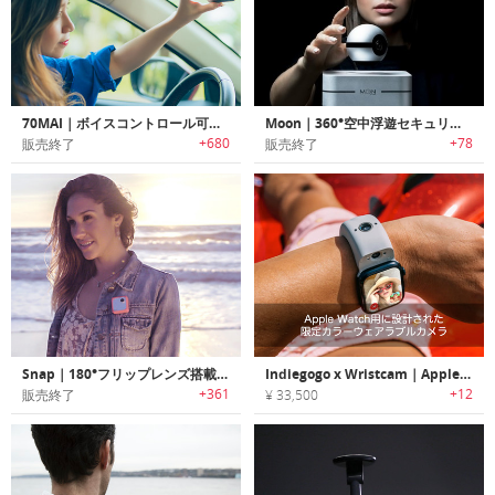
70MAI｜ボイスコントロール可能な高性能AI搭載スマート車載カメラ「70マイ」
Moon｜360°空中浮遊セキュリティカメラ「ムーン」
+680
+78
販売終了
販売終了
Snap｜180°フリップレンズ搭載の超小型4Kアクションカメラ「スナップ」
Indiegogo x Wristcam｜Apple Watch用に設計された限定カラーウェアラブルカメラ
+361
+12
販売終了
¥ 33,500