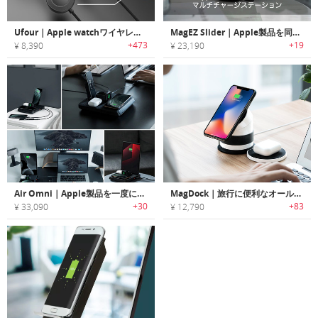
Ufour｜Apple watchワイヤレスパッド搭載4-in-1チャージングケーブル「ユーフォー」
MagEZ Slider｜Apple製品を同時充電するマルチチャージステーション「マグイージースライダー」
+473
+19
¥ 8,390
¥ 23,190
Air Omni｜Apple製品を一度にチャージする6-in-1パワフル充電ステーション「エアオムニ」
MagDock｜旅行に便利なオールインワンワイヤレスチャージャー「マグドック」
+30
+83
¥ 33,090
¥ 12,790