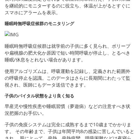
を継続的にモニターするのに役立ち、体温が上がるとすぐに
スマホにアラームを表示。
睡眠時無呼吸症候群のモニタリング
睡眠時無呼吸症候群は就学前の子供に多く見られ、ポリープ
や扁桃腺の肥大化か原因で短い時間呼吸が停止し、とるべき
睡眠/休息をとれない場合があります。
使用アルゴリズムは、呼吸運動を記録し、定義された範囲外
の呼吸停止を認識。このデータはさらに長期間にわたって監
視され、医師にもデータ送信できます。
子供のバイタル状態をより良く知る
早産児や慢性疾患や睡眠習慣（夢遊病）などの注意すべき状
況把握のお手伝い。
子供の免疫システムは完全に成熟するまで10歳までかかりま
す。 その年齢まで、子供は年間平均8の感染に苦しんでいると
され、 親にとって、発熱、発熱痙攣、呼吸困難などは夜寝ら