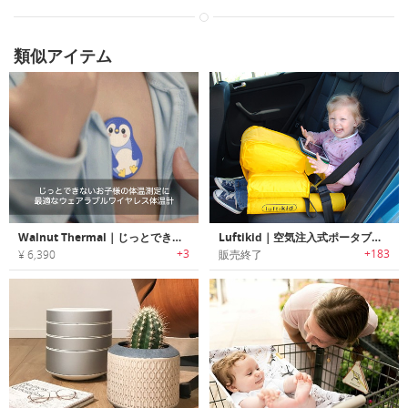
類似アイテム
Walnut Thermal｜じっとできないお子様の体温測定に最適なウェアラブルワイヤレス体温計「ウォルナットサーマル」
Luftikid｜空気注入式ポータブルチャイルドシート「ルフティキッド」
+3
+183
¥ 6,390
販売終了