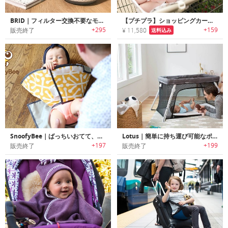
BRID｜フィルター交換不要なモジュール式空気清浄機「ブリッド」
【プチプラ】ショッピングカートに取付けられるベビー用ハンモック
+295
+159
販売終了
¥ 11,580
送料込み
SnoofyBee｜ばっちいおてて、バイバイ！賢いオムツ替えシート「スヌーフィービー」
Lotus｜簡単に持ち運び可能なポータブルベビーベッド「ロータス」
+197
+199
販売終了
販売終了