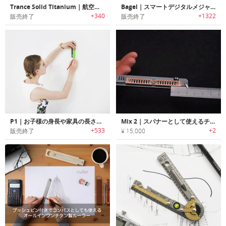
Trance Solid Titanium｜航空宇宙グレードチタン製ルーラー「トランスソリッドチタニウム」
Bagel｜スマートデジタルメジャー「ベーグル」
+340
+1322
販売終了
販売終了
P1｜お子様の身長や家具の長さを瞬時に計測可能なレーザー式スマートメジャー「ピーワン」
Mix 2｜スパナーとして使えるチタン製EDCルーラー
+533
+2
販売終了
¥ 15,000