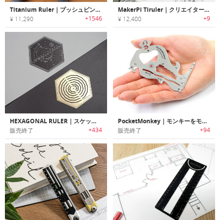
Titanium Ruler｜プッシュピン付きでコンパスとしても使えるオールインワンチタン製ルーラー
MakerPi Tiruler｜クリエイターやデザイナーに最適な、多機能なチタン製ルーラー
+1546
+9
¥ 11,290
¥ 12,400
HEXAGONAL RULER｜スケッチに便利な六角形ルーラー「ヘキサゴナルルーラー」
PocketMonkey｜モンキーをモチーフにした多機能マルチツール「ポケットモンキー」
+434
+94
販売終了
販売終了