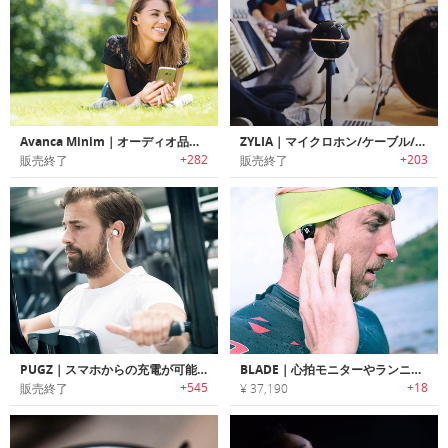
Avanca Minim｜オーディオ品質/クラフトマンシップ/デザインが完璧なバランスで調和したワイヤレスイヤホン「アバンカミニム」
ZYLIA｜マイクロホン/ケーブル/ミキサーを1つのコンパクトなデバイスに集約したポータブルレコーディングスタジオ「ジリア」
+282
+203
販売終了
販売終了
PUGZ｜スマホからの充電が可能なワイヤレスイヤホン「パグズ」
BLADE｜心拍モニターやランニングフォーム改善も可能なA.I搭載スポーツワイヤレスイヤホン「ブレード」
+545
+18
販売終了
¥ 37,190