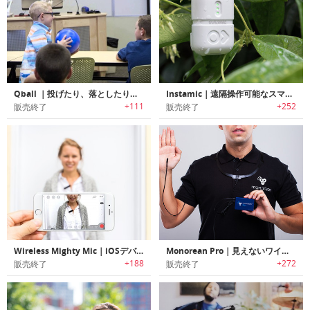
Qball ｜投げたり、落としたり、転がしたり出来るボール型マイク「キューボール」
Instamic｜遠隔操作可能なスマート＆スモールな小型マイク「インスタミック」
+111
+252
販売終了
販売終了
Wireless Mighty Mic｜iOSデバイス専用ワイヤレスマイク「マイティーマイク」
Monorean Pro｜見えないワイヤレスイヤホンカメラ「モノリーンプロ」
+188
+272
販売終了
販売終了