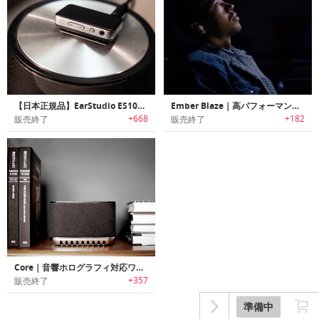
【日本正規品】EarStudio ES100｜スタジオ品質の24ビットハイレゾオーディオを提供するBluetoothレシーバー「イヤースタジオ」
Ember Blaze｜高パフォーマンス/高品質サウンド・スタイリッシュデザインのインイヤーイヤホン「「エンバーブレイズ」
+668
+182
販売終了
販売終了
Core｜音響ホログラフィ対応ワイヤレススピーカー
+357
販売終了
準備中