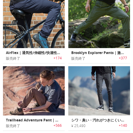
AirFlex｜通気性/伸縮性/快適性に優れたワークパンツ「エアフレックス」
Brooklyn Explorer Pants｜激しいアウトドアアクティビティに最適な隠しポケット付きハイパフォーマンスパンツ「ブルックリンエクスプローラーパンツ」
+174
+377
販売終了
販売終了
Trailhead Adventure Pant｜アウトドア愛好家に最適なコンパクトで軽量・耐久性に優れたステインプルーフパンツ「トレイルヘッドアドベンチャーパンツ」
シワ・臭い・汚れがつきにくいパフォーマンス性に優れたトラベルパンツ「CHASE PANTS（チェイスパンツ）」
+566
+140
販売終了
¥ 25,490