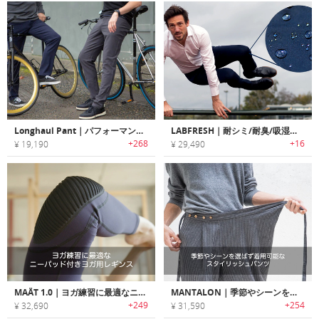
Longhaul Pant｜パフォーマンス性に優れたメリノウールパンツ「ロングホール」
LABFRESH｜耐シミ/耐臭/吸湿速乾ハイパフォーマンスパンツ「ラブフレッシュ」
+268
+16
¥ 19,190
¥ 29,490
MAÄT 1.0｜ヨガ練習に最適なニーパッド付きヨガ用レギンス「マート1.0」
MANTALON｜季節やシーンを選ばず着用可能なスタイリッシュパンツ「マンタロン」
+249
+254
¥ 32,690
¥ 31,590