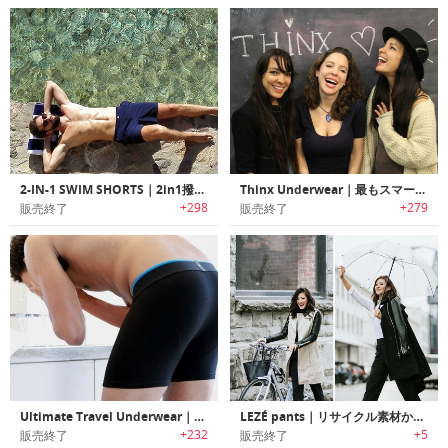
2-IN-1 SWIM SHORTS｜2in1撥水性スイミングショーツ
Thinx Underwear｜最もスマートなパンツ
+298
+279
販売終了
販売終了
Ultimate Travel Underwear｜抗菌/抗臭トラベルアンダーウェア
LEZÉ pants｜リサイクル素材から作られたリラックスフィットレディースパンツ「リゼー」
+232
+5
販売終了
販売終了