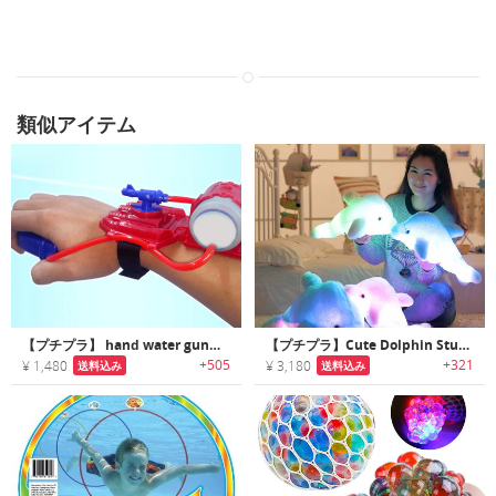
類似アイテム
【プチプラ】 hand water gun｜手首にはめて使用するハンドウォーターガン
【プチプラ】Cute Dolphin Stuffe｜カラフルLEDライト内蔵キュートドルフィン
+505
+321
¥ 1,480
¥ 3,180
送料込み
送料込み