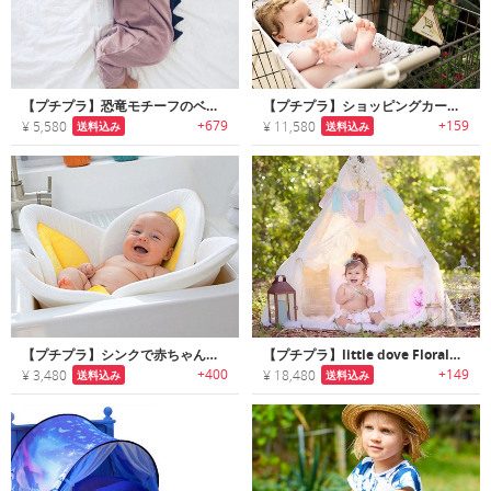
【プチプラ】恐竜モチーフのベビーロンパース
【プチプラ】ショッピングカートに取付けられるベビー用ハンモック
+679
+159
¥ 5,580
¥ 11,580
送料込み
送料込み
【プチプラ】シンクで赤ちゃんを入浴させられるフラワー型シャワーマット
【プチプラ】little dove Floral｜小さなお子様でも安心して楽しめる高品質のキッズプレイテント
+400
+149
¥ 3,480
¥ 18,480
送料込み
送料込み