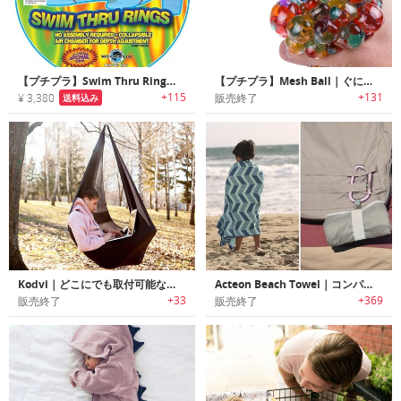
【プチプラ】Swim Thru Ring｜簡単に折りたためるスイムスルーリング
【プチプラ】Mesh Ball｜ぐにぐにしてストレス解消できるLED搭載メッシュストレスボール
+115
+131
¥ 3,380
販売終了
送料込み
Kodvi｜どこにでも取付可能なストレッチファブリック製スイング「コッドヴィ」
Acteon Beach Towel｜コンパクト抗菌マイクロファイバービーチタオル「アクテオン」
+33
+369
販売終了
販売終了