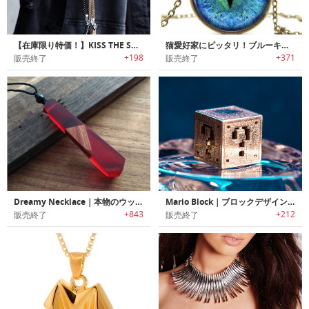
【在庫限り特価！】KISS THE SKY｜羽をモチーフにデザインされたフェザーネックレス
猫愛好家にピッタリ！ブルーキャッツアイペンダント
+198
+371
販売終了
販売終了
Dreamy Necklace｜本物のウッドや花弁を使用したアーティスティックなネックレス
Mario Block｜ブロックデザインペンダントアクセサリー
+843
+212
販売終了
販売終了