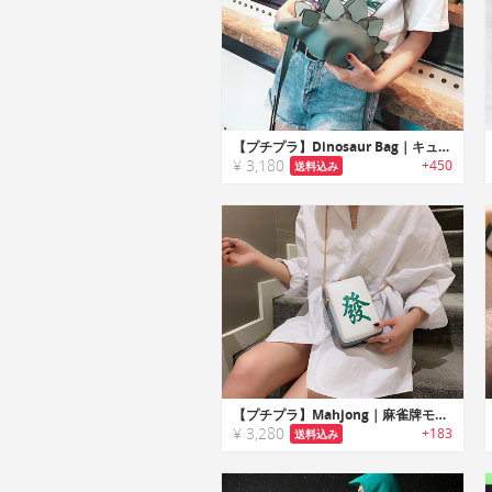
【プチプラ】Dinosaur Bag｜キュートな恐竜モチーフのショルダーバッグ
¥ 3,180
+450
送料込み
【プチプラ】Mahjong｜麻雀牌モチーフのレディースバッグ
¥ 3,280
+183
送料込み