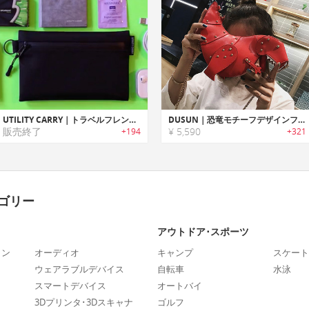
UTILITY CARRY｜トラベルフレンドリーな耐水ポーチ「ユーティリティキャリー」
DUSUN｜恐竜モチーフデザインファッショナブルレディースショルダーバッグ
販売終了
¥ 5,590
+194
+321
ゴリー
アウトドア･スポーツ
ォン
オーディオ
キャンプ
スケート
ウェアラブルデバイス
自転車
水泳
スマートデバイス
オートバイ
3Dプリンタ･3Dスキャナ
ゴルフ