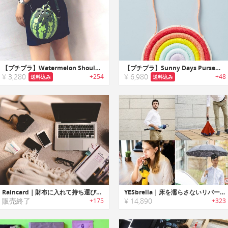
【プチプラ】Watermelon Shoulder Bag｜スイカモチーフPUレザー製レディースショルダーバッグ
【プチプラ】Sunny Days Purse｜女の子に最適なレインボーモチーフポシェット
¥ 3,280
¥ 6,980
+254
+48
送料込み
送料込み
Raincard｜財布に入れて持ち運び可能なクレジットカードサイズレインコート「レインカード」
YESbrella｜床を濡らさないリバースデザインアンブレラ「イエスブレラ」
販売終了
¥ 14,890
+175
+323