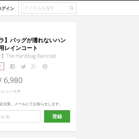
ログイン
ラ】バッグが濡れないハン
用レインコート
he Handbag Raincoat
2
¥ 6,980
レビュー
0
件
定次第、メールにてお知らせします。
登録