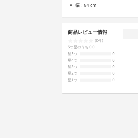
幅：84 cm
商品レビュー情報
(0件)
5つ星のうち 0.0
星5つ
0
星4つ
0
星3つ
0
星2つ
0
星1つ
0