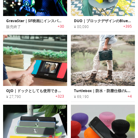
GravaStar｜SF映画にインスパイアされた近未来デザインBluetoothスピーカー「グラバスター」
DUO｜ブロックデザインのBluetoothスピーカー付きハイブリッドターンテーブル「デュオ」
+30
+395
販売終了
¥ 80,090
OJO｜ドックとしても使用できるNintendo Switch用にデザインされたBluetoothスピーカー「オーホー」
Turtlebox｜防水・防塵仕様のL/Rステレオサウンドアウトドアスピーカー「タートルボックス」
+323
+4
¥ 27,790
¥ 69,190