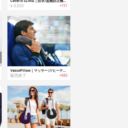
Code10 SLING｜防水/盗難防止機能搭載スリングバッグ「Code10スリング」
¥ 6,800
+151
VascoPillow｜マッサージ/ヒーティング機能搭載トラベルピロー「ヴァスコピロー」
販売終了
+695