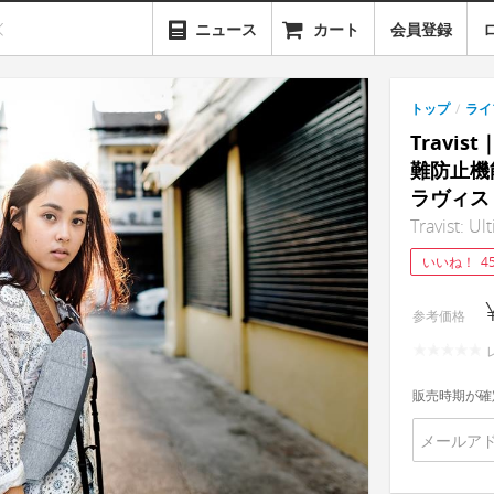
ニュース
カート
会員登録
トップ
/
ライ
Travi
難防止機
ラヴィス
Travist: Ul
いいね！
4
参考価格
販売時期が確