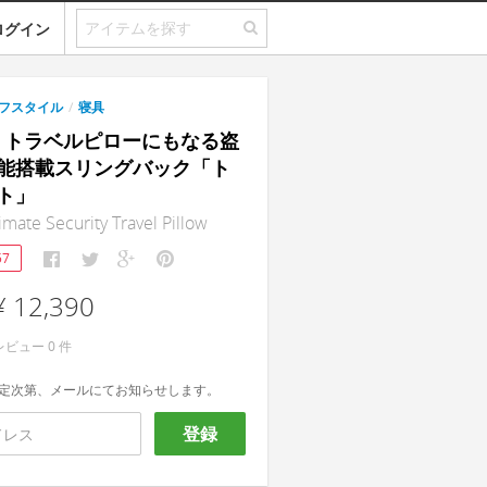
ログイン
フスタイル
/
寝具
st｜トラベルピローにもなる盗
能搭載スリングバック「ト
ト」
timate Security Travel Pillow
57
¥ 12,390
レビュー
0
件
定次第、メールにてお知らせします。
登録