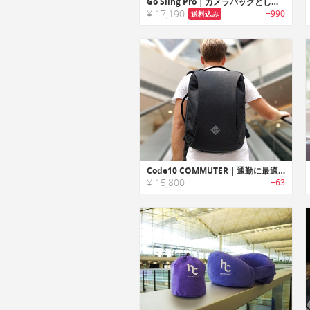
Go Sling Pro｜カメラバッグとしても使える盗難防止機能に優れたトラベルスリングバッグ「ゴースリングプロ」
¥ 17,190
+990
送料込み
Code10 COMMUTER｜通勤に最適な防水/盗難防止機能搭載バックパック「Code10 コミューター」
¥ 15,800
+63