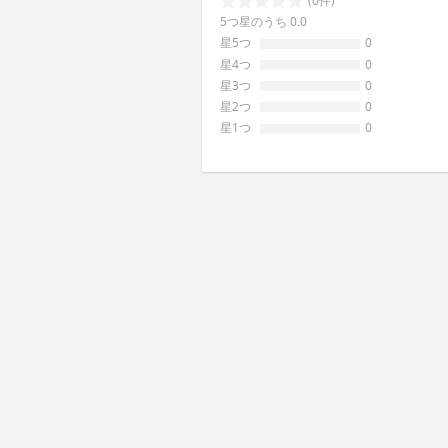
(0件)
5つ星のうち 0.0
星5つ
0
星4つ
0
星3つ
0
星2つ
0
星1つ
0