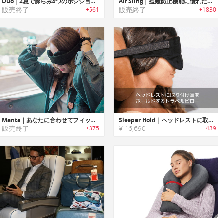
Duo｜2息で膨らみ4つのポジションを提供するトラベルピロー「デュオ」
Air Sling｜盗難防止機能に優れたカットプルーフスリングバッグ「エアスリング」
販売終了
販売終了
+561
+1830
Manta｜あなたに合わせてフィットし光を完全に遮断する睡眠マスク「マンタ」
Sleeper Hold｜ヘッドレストに取り付け頭をホールドするトラベルアイマスク「スリーパーホールド」
販売終了
¥ 16,690
+375
+439