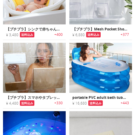
【プチプラ】シンクで赤ちゃんを入浴させられるフラワー型シャワーマット
【プチプラ】Mesh Pocket Shower Curtain｜アイテムをすっきり収納できるメッシュポケット付きシャワーカーテン
+400
+377
¥ 3,480
¥ 6,880
送料込み
送料込み
【プチプラ】スマホやタブレットをシャワー中も使える3Dウォータープルーフシャワーカーテン
portable PVC adult bath tub｜【プチプラ】ポータブルな空気注入式PVCバスタブ
+330
+443
¥ 4,480
¥ 16,680
送料込み
送料込み