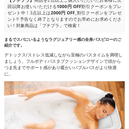
【プチプラ】
商品を2点以上ご購入いただいたお客様に次
回以降お使いいただける
1000円 OFF
割引クーポンをプレ
ゼント中！3点以上は
2000円 OFF_
割引クーポンをプレゼ
ント!! 予告なく終了となりますのでお早めにお求めくださ
い！対象商品は「プチプラ」で検索！
まるでスパにいるようなラグジュアリー感の全身バスピローのご
紹介です。
デトックス/ストレス低減しながら至極のバスタイムを満喫し
ましょう。フルボディバスタブクッションデザインで頭から
つま先までサポート感があり暖かいバブルバスがより快適
に。