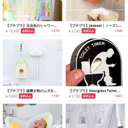
【プチプラ】玉虫色のシャワーカーテン
【プチプラ】Jeobest｜ノーズシェイプのコミカルシャワージェルディスペンサー
+219
+246
¥ 18,980
¥ 3,280
送料込み
送料込み
【プチプラ】歯磨き粉のムダを無くすキュートな歯磨き粉スクイーザー
【プチプラ】Hourglass Toilet Timer｜トイレタイムに最適なジョーク砂時計
+197
+441
¥ 3,980
¥ 3,780
送料込み
送料込み