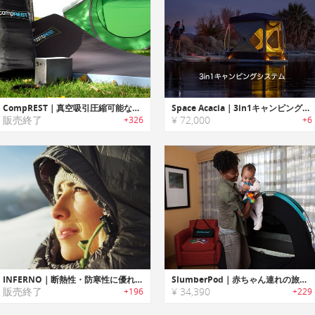
CompREST｜真空吸引圧縮可能なアウトドアキャンプベッド「コンプレスト」
Space Acacia｜3in1キャンピングシステム
販売終了
¥ 72,000
+326
+6
INFERNO｜断熱性・防寒性に優れたハンモック用カバー「インフェルノ」
SlumberPod｜赤ちゃん連れの旅行で活躍する乳児・幼児用プライバシーポッド「スランバーポッド」
販売終了
¥ 34,390
+196
+229