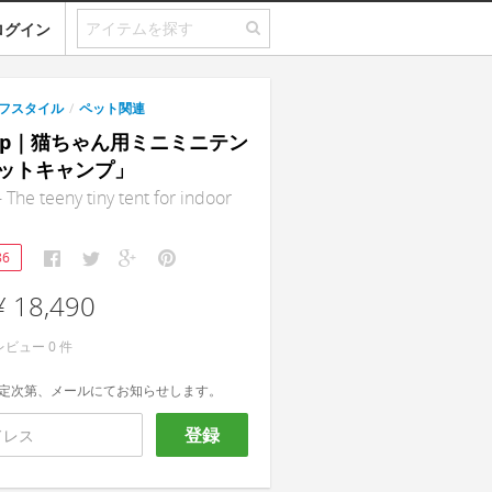
ログイン
フスタイル
/
ペット関連
amp｜猫ちゃん用ミニミニテン
ットキャンプ」
 The teeny tiny tent for indoor
86
¥ 18,490
レビュー
0
件
定次第、メールにてお知らせします。
登録