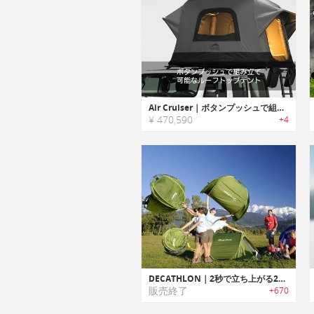
Air Cruiser｜ボタンプッシュで組み立て可能なルーフトップテント
¥ 470,590
+4
DECATHLON｜2秒で立ち上がる2人用テント
販売終了
+670