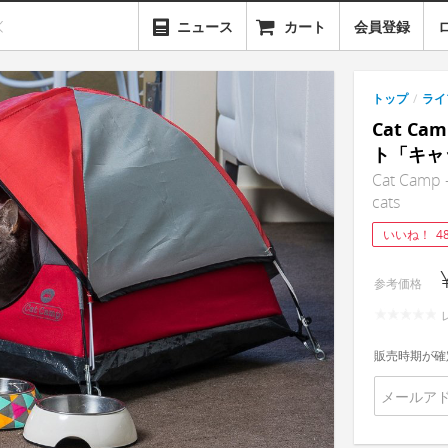
ニュース
カート
会員登録
トップ
/
ライ
Cat C
ト「キャ
Cat Camp -
cats
いいね！
4
参考価格
販売時期が確