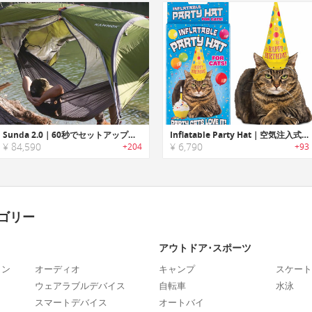
Sunda 2.0｜60秒でセットアップ可能な2人用ハンモックテント「サンダ2.0」
Inflatable Party Hat｜空気注入式猫ちゃん用パーティハット
¥ 84,590
¥ 6,790
+204
+93
ゴリー
アウトドア･スポーツ
ォン
オーディオ
キャンプ
スケート
ウェアラブルデバイス
自転車
水泳
スマートデバイス
オートバイ