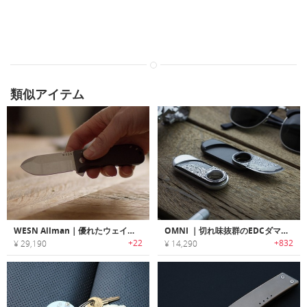
類似アイテム
WESN Allman｜優れたウェイトバランス/デザインの多機能EDCポケットナイフ「オールマン」
OMNI ｜切れ味抜群のEDCダマスカスポケットナイフ「オムニ」
+22
+832
¥ 29,190
¥ 14,290