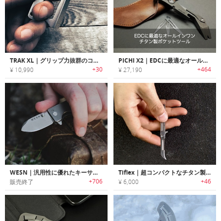
TRAK XL｜グリップ力抜群のコンパクトEDCユーティリティーナイフツール「トラックXL」
PICHI X2｜EDCに最適なオールインワンチタン製ポケットツール
+30
+464
¥ 10,990
¥ 27,190
WESN｜汎用性に優れたキーサイズEDCポケットナイフ「WESN」
Tiflex｜超コンパクトなチタン製EDCナイフ
+706
+46
販売終了
¥ 6,000