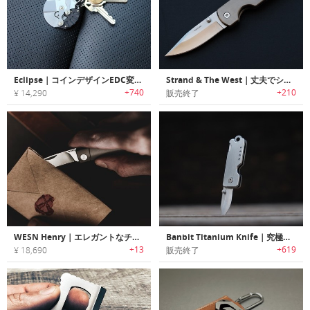
Eclipse｜コインデザインEDC変形ナイフ「イクリプス」
Strand & The West｜丈夫でシャープな切れ味のチタニウムEDCポケットナイフ
+740
+210
¥ 14,290
販売終了
WESN Henry｜エレガントなチタンブレードスリップジョイントポケットナイフ「ヘンリー」
Banbit Titanium Knife｜究極のチタン製キーチェーンナイフ「バンディッド」
+13
+619
¥ 18,690
販売終了