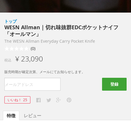
トップ
WESN Allman｜切れ味抜群EDCポケットナイフ
「オールマン」
The WESN Allman Everyday Carry Pocket Knife
(0)
¥ 23,090
税込
販売時期が確定次第、メールにてお知らせします。
登録
いいね！
25
特徴
レビュー