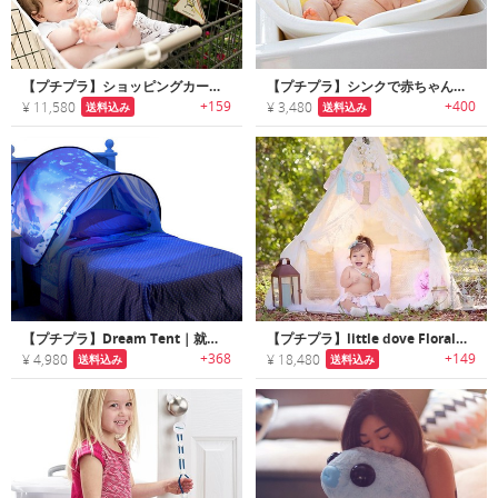
【プチプラ】ショッピングカートに取付けられるベビー用ハンモック
【プチプラ】シンクで赤ちゃんを入浴させられるフラワー型シャワーマット
+159
+400
¥ 11,580
¥ 3,480
送料込み
送料込み
【プチプラ】Dream Tent｜就寝が楽しくなるLEDライト付きキッズ用ポップアップテント
【プチプラ】little dove Floral｜小さなお子様でも安心して楽しめる高品質のキッズプレイテント
+368
+149
¥ 4,980
¥ 18,480
送料込み
送料込み