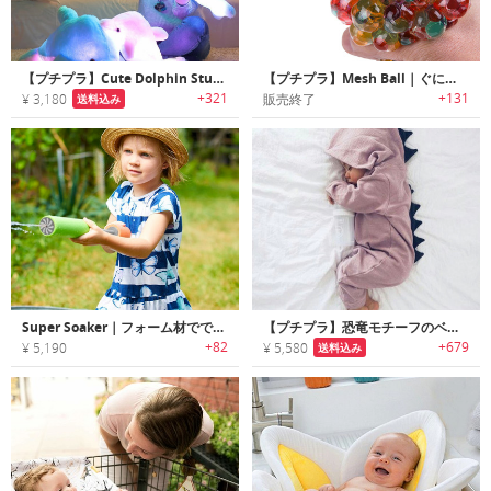
【プチプラ】Cute Dolphin Stuffe｜カラフルLEDライト内蔵キュートドルフィン
【プチプラ】Mesh Ball｜ぐにぐにしてストレス解消できるLED搭載メッシュストレスボール
+321
+131
¥ 3,180
販売終了
送料込み
Super Soaker｜フォーム材でできた水に浮くウォーターガン
【プチプラ】恐竜モチーフのベビーロンパース
+82
+679
¥ 5,190
¥ 5,580
送料込み