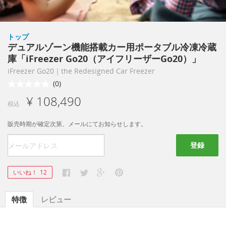
トップ
デュアルゾーン機能搭載カー用ポータブル冷凍冷蔵
庫「iFreezer Go20（アイフリーザーGo20）」
iFreezer Go20｜the Redesigned Car Freezer
(0)
¥ 108,490
税込
販売時期が確定次第、メールにてお知らせします。
登録
いいね！
12
特徴
レビュー