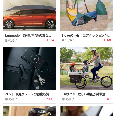
Lanmodo｜熱/埃/雨/鳥の糞などから愛車を守るポータブルカーテント「ランモード」
HoverChair｜エアクッションが快適なポータブルハンギングチェア「ホバーチェア」
+1224
+568
販売終了
¥ 18,390
ZUS｜ 軍用グレードの強度を誇るスマート機能搭載の車用ソケット充電器「ズース」
Taga 2.0｜欲しい機能が搭載されたファミリーバイク「タガ2.0」
+531
+67
販売終了
販売終了