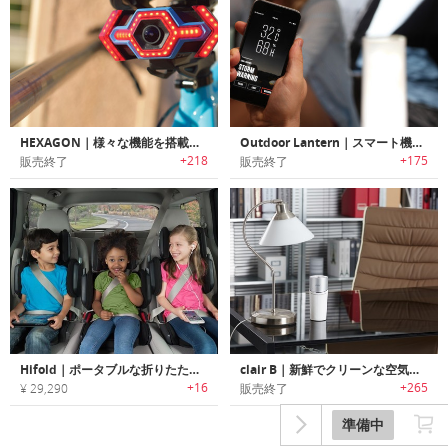
HEXAGON｜様々な機能を搭載した自転車用スマートテールライト「ヘキサゴン」
Outdoor Lantern｜スマート機能搭載のアウトドア用ランタン
+218
+175
販売終了
販売終了
Hifold｜ポータブルな折りたたみチャイルドシート「ハイフォルド」
clair B｜新鮮でクリーンな空気をもたらすポータブル空気清浄機「クレアB」
+16
+265
¥ 29,290
販売終了
準備中