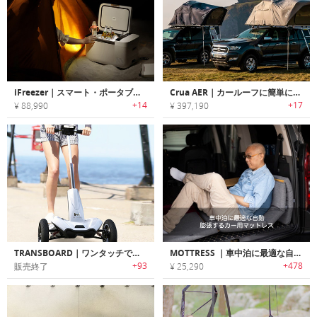
iFreezer｜スマート・ポータブル車載冷凍/冷蔵庫「アイフリーザー」
Crua AER｜カールーフに簡単に設置可能な折りたたみルーフトップテント「クルアエアー」
+14
+17
¥ 88,990
¥ 397,190
TRANSBOARD｜ワンタッチで折りたたみ可能な電動3輪スクーター「トランスボード」
MOTTRESS ｜車中泊に最適な自動膨張するカー用マットレス「モットレス」
+93
+478
販売終了
¥ 25,290