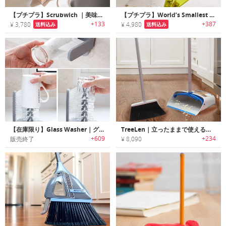
【プチプラ】Scrubwich ｜美味しそうなサンドイッチデザインスポンジ
【プチプラ】World’s Smallest Vacuum｜隙間やキーボードの掃除に最適な超小型掃除機
+133
+387
¥ 3,780
¥ 4,980
送料込み
送料込み
【在庫限り】Glass Washer｜グラスを差し込んで回すだけで洗えるグラスウォッシャーブラシ
TreeLen｜立ったままで使えるハンドルが長いホウキ・チリトリセット
+609
+234
販売終了
¥ 8,090