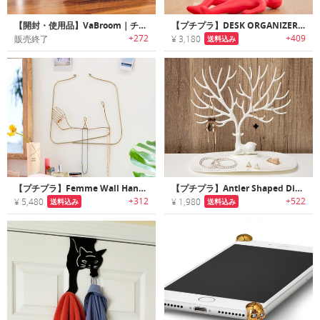
【開封・使用品】VaBroom｜チリトリ・かがむ必要がないバキューム搭載ホウキ「ヴァブルーム」
【プチプラ】DESK ORGANIZER｜ユニークなヒューマンデザインペンホルダー
+272
+409
販売終了
¥ 3,180
送料込み
【プチプラ】Femme Wall Hanging｜女性をモチーフにしたアクセサリーハンガー
【プチプラ】Antler Shaped Display ｜エレガントな鹿のツノモチーフアクセサリーハンガー
+312
+522
¥ 5,480
¥ 1,980
送料込み
送料込み