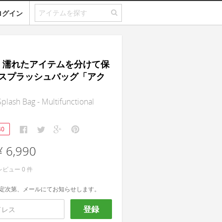
ログイン
on｜濡れたアイテムを分けて保
スプラッシュバッグ「アク
lash Bag - Multifunctional
40
¥ 6,990
レビュー
0
件
定次第、メールにてお知らせします。
登録