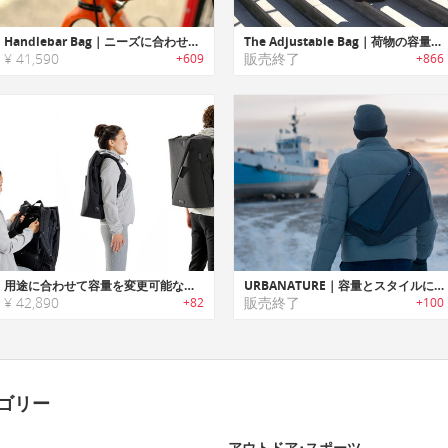
Handlebar Bag｜ニーズに合わせてカスタマイズ・マウント可能なハンドルバーバッグ
The Adjustable Bag｜荷物の容量に合わせて3つのサイズに切り替え可能なコンバーチブルバッグ「タブ」
¥ 41,590
販売終了
+609
+866
用途に合わせて容量を変更可能なオリガミにインスパイアされたバックパック「RiutBag（リュートバッグ）」
URBANATURE｜容量とスタイルに合わせて使い分け可能なバッグシステム「アーバネイチャー」
¥ 42,890
販売終了
+82
+100
ゴリー
アウトドア･スポーツ