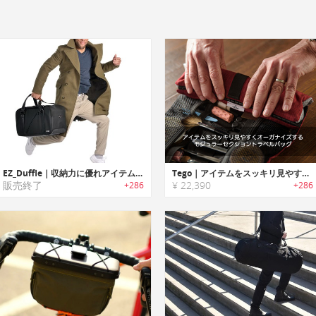
EZ_Duffle｜収納力に優れアイテムをすっきりオーガナイズ可能なダッフルバッグ「イージーダッフル」
Tego｜アイテムをスッキリ見やすくオーガナイズするモジュラーセクショントラベルバッグ「テゴ」
販売終了
¥ 22,390
+286
+286