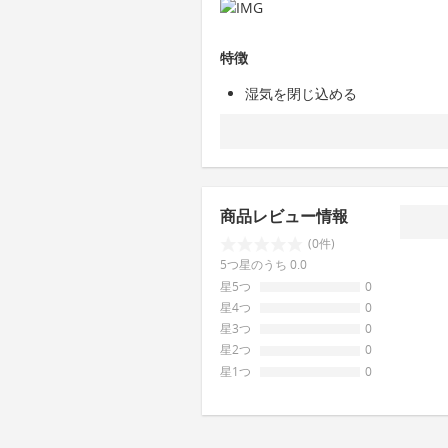
特徴
湿気を閉じ込める
商品レビュー情報
(0件)
5つ星のうち 0.0
星5つ
0
星4つ
0
星3つ
0
星2つ
0
星1つ
0