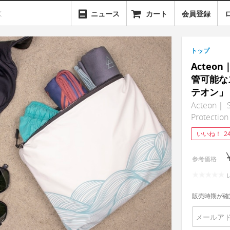
ニュース
カート
会員登録
トップ
Acte
管可能な
テオン」
Acteon｜ Sp
Protection
いいね！
2
参考価格
販売時期が確