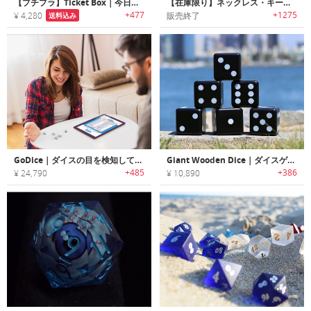
【プチプラ】Ticket Box｜今日やることを決めてくれるチケットボックス
【在庫限り】ネックレス・キーチェーンとして持ち運べるダイス「トラベルダイス」
+477
+1275
¥ 4,280
販売終了
送料込み
GoDice｜ダイスの目を検知して自動でスコアリングするスマートダイス「Goダイス」
Giant Wooden Dice｜ダイスゲームを盛り上げるウッド製ジャンボダイス
+485
+386
¥ 24,790
¥ 10,890