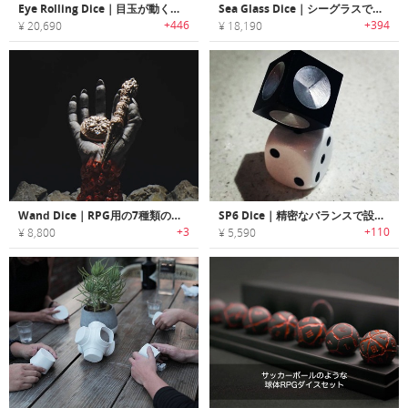
Eye Rolling Dice｜目玉が動くちょいグロなダイスセット
Sea Glass Dice｜シーグラスで作られたRPGダイスセット「シーグラスダイス」
+446
+394
¥ 20,690
¥ 18,190
Wand Dice｜RPG用の7種類の多面ダイスが一本に集結
SP6 Dice｜精密なバランスで設計されたシャープエッジメタルダイス「SP6」
+3
+110
¥ 8,800
¥ 5,590